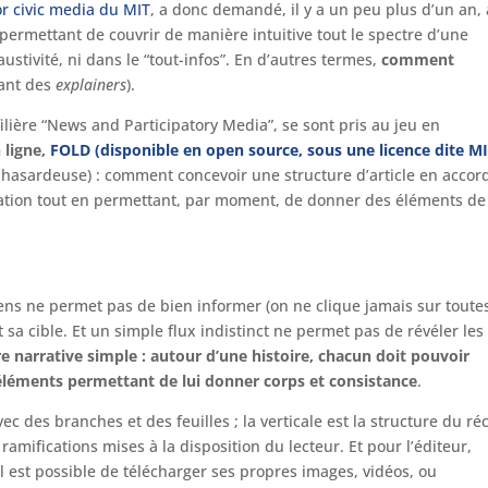
or civic media du MIT
, a donc demandé, il y a un peu plus d’un an, 
permettant de couvrir de manière intuitive tout le spectre d’une
stivité, ni dans le “tout-infos”. En d’autres termes,
comment
rant des
explainers
).
ilière “News and Participatory Media”, se sont pris au jeu en
 ligne,
FOLD (disponible en open source, sous une licence dite MI
 hasardeuse) : comment concevoir une structure d’article en acco
mation tout en permettant, par moment, de donner des éléments de
liens ne permet pas de bien informer (on ne clique jamais sur toutes
sa cible. Et un simple flux indistinct ne permet pas de révéler les
re narrative simple : autour d’une histoire, chacun doit pouvoir
 éléments permettant de lui donner corps et consistance
.
 des branches et des feuilles ; la verticale est la structure du réc
amifications mises à la disposition du lecteur. Et pour l’éditeur,
l est possible de télécharger ses propres images, vidéos, ou