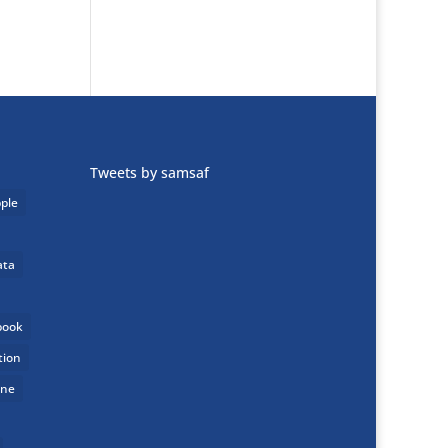
Tweets by samsaf
ple
ata
book
tion
one