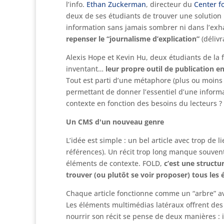
l’info.
Ethan Zuckerman
, directeur du
Center f
deux de ses étudiants de trouver une solution 
information sans jamais sombrer ni dans l’exhau
repenser le “journalisme d’explication”
(déliv
Alexis Hope et Kevin Hu, deux étudiants de la f
inventant…
leur propre outil de publication en
Tout est parti d’une métaphore (plus ou moins
permettant de donner l’essentiel d’une infor
contexte en fonction des besoins du lecteurs ?
Un CMS d'un nouveau genre
L’idée est simple : un bel article avec trop de 
références). Un récit trop long manque souvent 
éléments de contexte. FOLD,
c’est une structu
trouver (ou plutôt se voir proposer) tous les
Chaque article fonctionne comme un “arbre” avec
Les éléments multimédias latéraux offrent des r
nourrir son récit se pense de deux manières : i