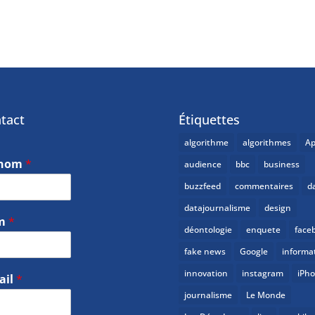
tact
Étiquettes
algorithme
algorithmes
Ap
énom
*
audience
bbc
business
buzzfeed
commentaires
d
datajournalisme
design
m
*
déontologie
enquete
face
fake news
Google
informa
innovation
instagram
iPh
ail
*
journalisme
Le Monde