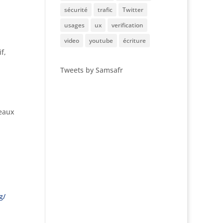
sécurité
trafic
Twitter
usages
ux
verification
video
youtube
écriture
f,
Tweets by Samsafr
ceaux
g/