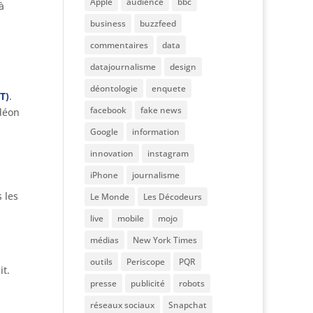
Apple
audience
bbc
à
business
buzzfeed
commentaires
data
datajournalisme
design
déontologie
enquete
T)
.
facebook
fake news
rdéon
Google
information
innovation
instagram
iPhone
journalisme
 les
Le Monde
Les Décodeurs
live
mobile
mojo
médias
New York Times
outils
Periscope
PQR
it.
presse
publicité
robots
réseaux sociaux
Snapchat