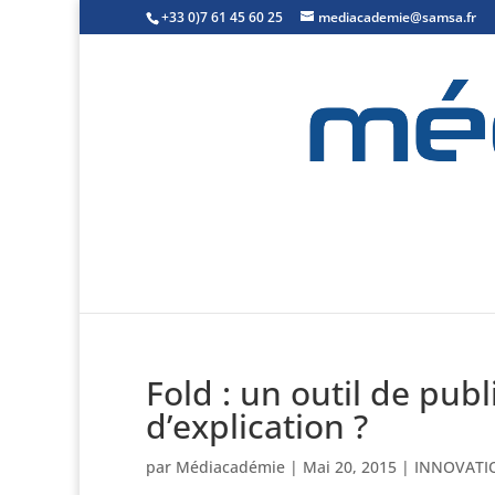
+33 0)7 61 45 60 25
mediacademie@samsa.fr
Fold : un outil de pub
d’explication ?
par
Médiacadémie
|
Mai 20, 2015
|
INNOVATI