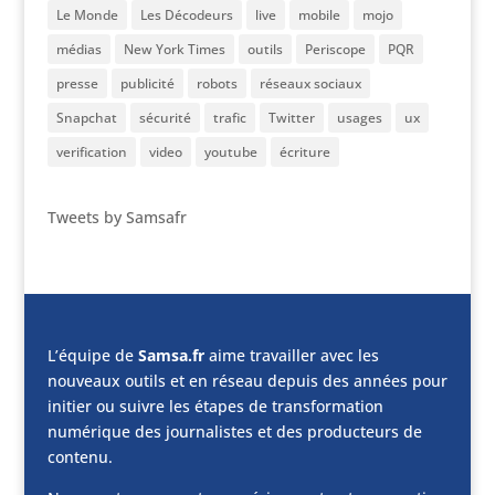
Le Monde
Les Décodeurs
live
mobile
mojo
médias
New York Times
outils
Periscope
PQR
presse
publicité
robots
réseaux sociaux
Snapchat
sécurité
trafic
Twitter
usages
ux
verification
video
youtube
écriture
Tweets by Samsafr
L’équipe de
Samsa.fr
aime travailler avec les
nouveaux outils et en réseau depuis des années pour
initier ou suivre les étapes de transformation
numérique des journalistes et des producteurs de
contenu.