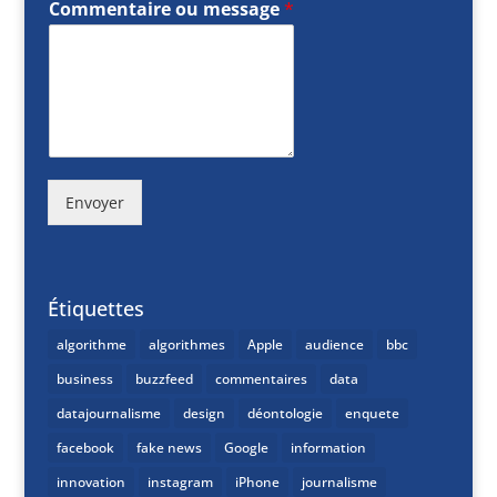
Commentaire ou message
*
Envoyer
Étiquettes
algorithme
algorithmes
Apple
audience
bbc
business
buzzfeed
commentaires
data
datajournalisme
design
déontologie
enquete
facebook
fake news
Google
information
innovation
instagram
iPhone
journalisme