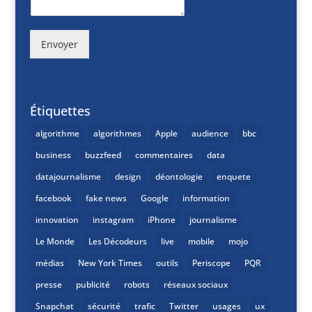
Envoyer
Étiquettes
algorithme
algorithmes
Apple
audience
bbc
business
buzzfeed
commentaires
data
datajournalisme
design
déontologie
enquete
facebook
fake news
Google
information
innovation
instagram
iPhone
journalisme
Le Monde
Les Décodeurs
live
mobile
mojo
médias
New York Times
outils
Periscope
PQR
presse
publicité
robots
réseaux sociaux
Snapchat
sécurité
trafic
Twitter
usages
ux