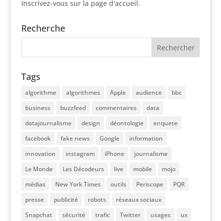
Inscrivez-vous sur la page d'accueil.
Recherche
Tags
algorithme
algorithmes
Apple
audience
bbc
business
buzzfeed
commentaires
data
datajournalisme
design
déontologie
enquete
facebook
fake news
Google
information
innovation
instagram
iPhone
journalisme
Le Monde
Les Décodeurs
live
mobile
mojo
médias
New York Times
outils
Periscope
PQR
presse
publicité
robots
réseaux sociaux
Snapchat
sécurité
trafic
Twitter
usages
ux