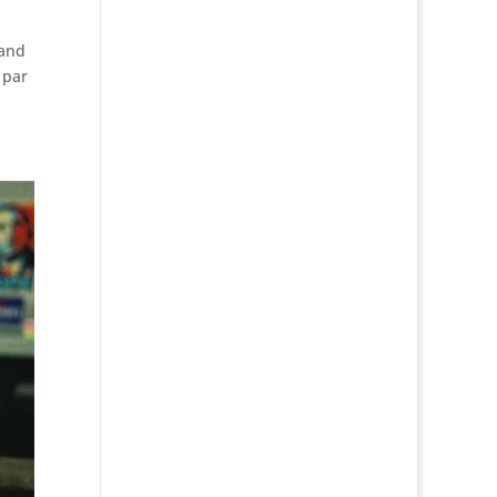
uand
 par