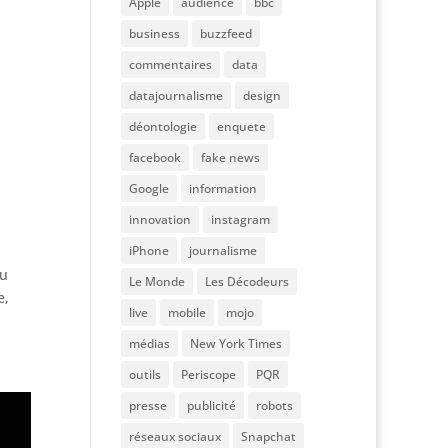
Apple
audience
bbc
business
buzzfeed
commentaires
data
datajournalisme
design
déontologie
enquete
facebook
fake news
Google
information
innovation
instagram
iPhone
journalisme
du
Le Monde
Les Décodeurs
e,
live
mobile
mojo
médias
New York Times
outils
Periscope
PQR
presse
publicité
robots
réseaux sociaux
Snapchat