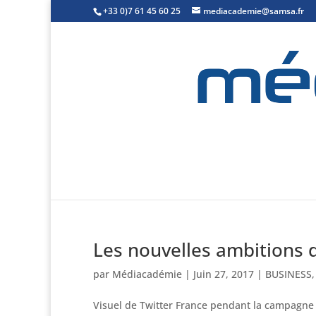
+33 0)7 61 45 60 25
mediacademie@samsa.fr
Les nouvelles ambitions 
par
Médiacadémie
|
Juin 27, 2017
|
BUSINESS
Visuel de Twitter France pendant la campagne p