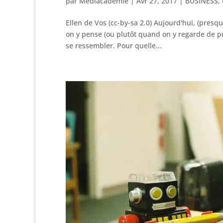
par
Médiacadémie
|
Avr 27, 2017
|
BUSINESS
,
Ellen de Vos (cc-by-sa 2.0) Aujourd'hui, (pres
on y pense (ou plutôt quand on y regarde de pr
se ressembler. Pour quelle...