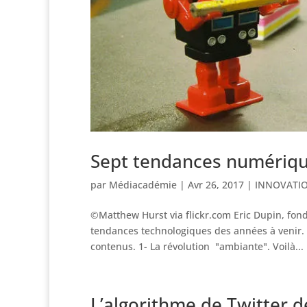
Sept tendances numériqu
par
Médiacadémie
|
Avr 26, 2017
|
INNOVATI
©Matthew Hurst via flickr.com Eric Dupin, fond
tendances technologiques des années à venir. I
contenus. 1- La révolution "ambiante". Voilà...
L’algorithme de Twitter d