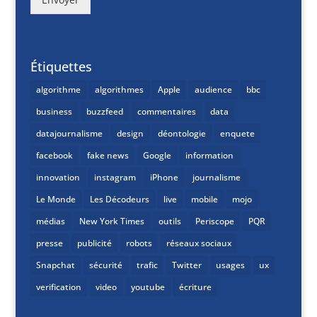
Étiquettes
algorithme
algorithmes
Apple
audience
bbc
business
buzzfeed
commentaires
data
datajournalisme
design
déontologie
enquete
facebook
fake news
Google
information
innovation
instagram
iPhone
journalisme
Le Monde
Les Décodeurs
live
mobile
mojo
médias
New York Times
outils
Periscope
PQR
presse
publicité
robots
réseaux sociaux
Snapchat
sécurité
trafic
Twitter
usages
ux
verification
video
youtube
écriture