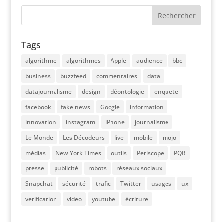
Tags
algorithme
algorithmes
Apple
audience
bbc
business
buzzfeed
commentaires
data
datajournalisme
design
déontologie
enquete
facebook
fake news
Google
information
innovation
instagram
iPhone
journalisme
Le Monde
Les Décodeurs
live
mobile
mojo
médias
New York Times
outils
Periscope
PQR
presse
publicité
robots
réseaux sociaux
Snapchat
sécurité
trafic
Twitter
usages
ux
verification
video
youtube
écriture