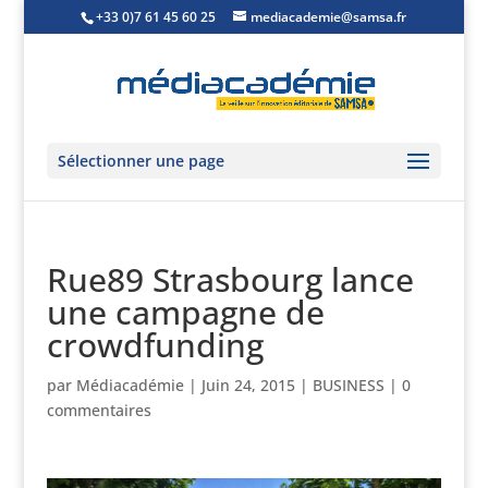
+33 0)7 61 45 60 25
mediacademie@samsa.fr
Sélectionner une page
Rue89 Strasbourg lance
une campagne de
crowdfunding
par
Médiacadémie
|
Juin 24, 2015
|
BUSINESS
|
0
commentaires