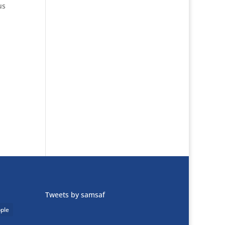
us
Tweets by samsaf
ple