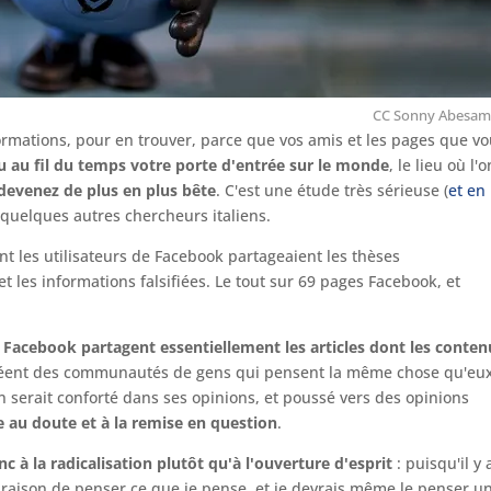
CC Sonny Abesam
ormations, pour en trouver, parce que vos amis et les pages que v
 au fil du temps votre porte d'entrée sur le monde
, le lieu où l'o
devenez de plus en plus bête
. C'est une étude très sérieuse (
et en
et quelques autres chercheurs italiens.
t les utilisateurs de Facebook partageaient les thèses
 et les informations falsifiées. Le tout sur 69 pages Facebook, et
de Facebook partagent essentiellement les articles dont les conten
 créent des communautés de gens qui pensent la même chose qu'eux
 serait conforté dans ses opinions, et poussé vers des opinions
 au doute et à la remise en question
.
c à la radicalisation plutôt qu'à l'ouverture d'esprit
: puisqu'il y 
raison de penser ce que je pense, et je devrais même le penser u