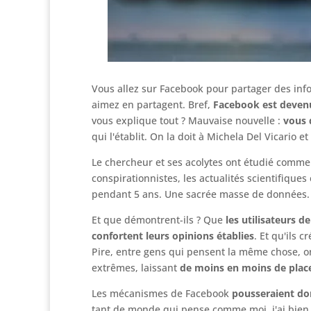
Vous allez sur Facebook pour partager des inf
aimez en partagent. Bref,
Facebook est devenu
vous explique tout ? Mauvaise nouvelle :
vous 
qui l'établit. On la doit à Michela Del Vicario 
Le chercheur et ses acolytes ont étudié commen
conspirationnistes, les actualités scientifiques
pendant 5 ans. Une sacrée masse de données.
Et que démontrent-ils ? Que
les utilisateurs 
confortent leurs opinions établies
. Et qu'ils
Pire, entre gens qui pensent la même chose, on
extrêmes, laissant
de moins en moins de place
Les mécanismes de Facebook
pousseraient don
tant de monde qui pense comme moi, j'ai bien 