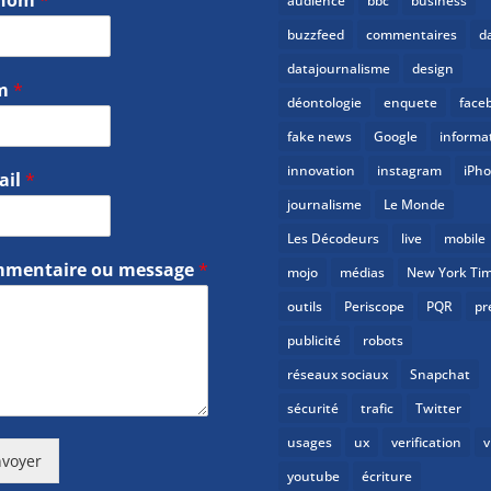
audience
bbc
business
buzzfeed
commentaires
d
datajournalisme
design
m
*
déontologie
enquete
face
fake news
Google
informa
innovation
instagram
iPh
ail
*
journalisme
Le Monde
Les Décodeurs
live
mobile
mentaire ou message
*
mojo
médias
New York Ti
outils
Periscope
PQR
pr
publicité
robots
réseaux sociaux
Snapchat
sécurité
trafic
Twitter
usages
ux
verification
v
voyer
youtube
écriture