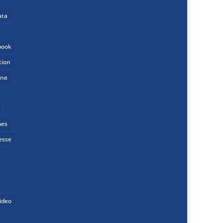
ata
book
tion
one
mes
esse
ideo