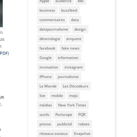
Apple
audience
bbc
business
buzzfeed
commentaires
data
datajournalisme
design
is
ous
déontologie
enquete
n
facebook
fake news
 PDF
)
Google
information
innovation
instagram
iPhone
journalisme
Le Monde
Les Décodeurs
live
mobile
mojo
us
.
médias
New York Times
outils
Periscope
PQR
presse
publicité
robots
a
réseaux sociaux
Snapchat
n