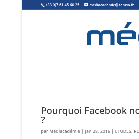
+33 0)7 61 45 60 25
mediacademie@samsa.fr
Pourquoi Facebook no
?
par
Médiacadémie
|
Jan 28, 2016
|
ETUDES
,
RE