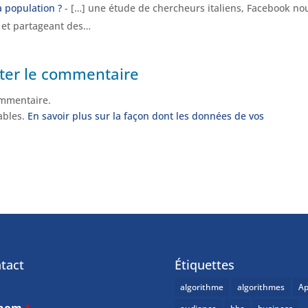
a population ?
- […] une étude de chercheurs italiens, Facebook no
t et partageant des…
ter le commentaire
mmentaire.
rables.
En savoir plus sur la façon dont les données de vos
tact
Étiquettes
algorithme
algorithmes
Ap
énom
*