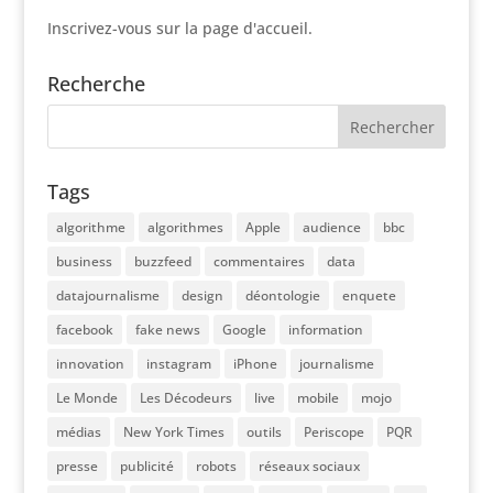
Inscrivez-vous sur la page d'accueil.
Recherche
Tags
algorithme
algorithmes
Apple
audience
bbc
business
buzzfeed
commentaires
data
datajournalisme
design
déontologie
enquete
facebook
fake news
Google
information
innovation
instagram
iPhone
journalisme
Le Monde
Les Décodeurs
live
mobile
mojo
médias
New York Times
outils
Periscope
PQR
presse
publicité
robots
réseaux sociaux