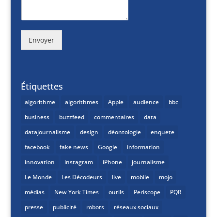
Envoyer
Étiquettes
algorithme
algorithmes
Apple
audience
bbc
business
buzzfeed
commentaires
data
datajournalisme
design
déontologie
enquete
facebook
fake news
Google
information
innovation
instagram
iPhone
journalisme
Le Monde
Les Décodeurs
live
mobile
mojo
médias
New York Times
outils
Periscope
PQR
presse
publicité
robots
réseaux sociaux