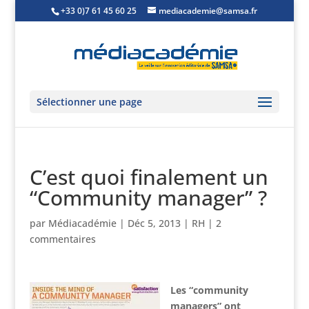
+33 0)7 61 45 60 25
mediacademie@samsa.fr
Sélectionner une page
C’est quoi finalement un
“Community manager” ?
par
Médiacadémie
|
Déc 5, 2013
|
RH
|
2
commentaires
Les “community
managers” ont