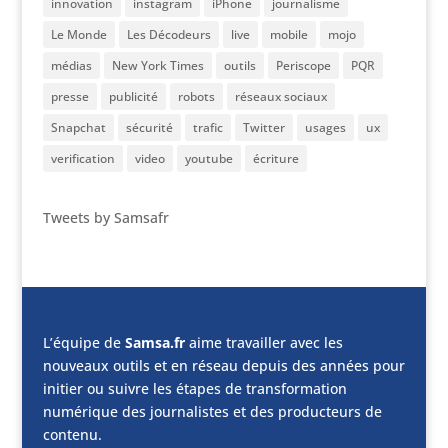
innovation
instagram
iPhone
journalisme
Le Monde
Les Décodeurs
live
mobile
mojo
médias
New York Times
outils
Periscope
PQR
presse
publicité
robots
réseaux sociaux
Snapchat
sécurité
trafic
Twitter
usages
ux
verification
video
youtube
écriture
Tweets by Samsafr
L’équipe de
Samsa.fr
aime travailler avec les
nouveaux outils et en réseau depuis des années pour
initier ou suivre les étapes de transformation
numérique des journalistes et des producteurs de
contenu.