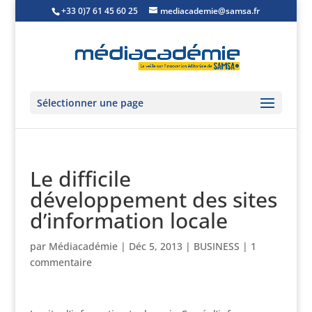
+33 0)7 61 45 60 25
mediacademie@samsa.fr
Sélectionner une page
Le difficile
développement des sites
d’information locale
par
Médiacadémie
|
Déc 5, 2013
|
BUSINESS
|
1
commentaire