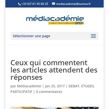
+33 0)7 61 45 60 25
mediacademie@samsa.fr
Sélectionner une page
Ceux qui commentent
les articles attendent des
réponses
par
Médiacadémie
|
Jan 25, 2017
|
DEBAT
,
ETUDES
,
PARTICIPATIF
|
0 commentaires