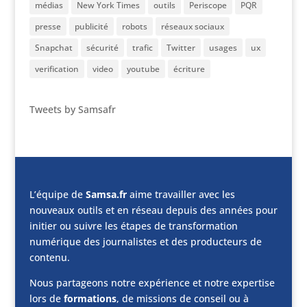
médias
New York Times
outils
Periscope
PQR
presse
publicité
robots
réseaux sociaux
Snapchat
sécurité
trafic
Twitter
usages
ux
verification
video
youtube
écriture
Tweets by Samsafr
L’équipe de
Samsa.fr
aime travailler avec les
nouveaux outils et en réseau depuis des années pour
initier ou suivre les étapes de transformation
numérique des journalistes et des producteurs de
contenu.
Nous partageons notre expérience et notre expertise
lors de
formations
, de missions de conseil ou à