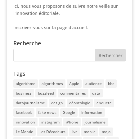
Ici, nous vous proposons de suivre notre veille sur
l'innovation éditoriale.
Inscrivez-vous sur la page d'accueil.
Recherche
Tags
algorithme
algorithmes
Apple
audience
bbc
business
buzzfeed
commentaires
data
datajournalisme
design
déontologie
enquete
facebook
fake news
Google
information
innovation
instagram
iPhone
journalisme
Le Monde
Les Décodeurs
live
mobile
mojo