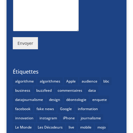
Envoyer
Étiquettes
algorithme
algorithmes
Apple
audience
bbc
business
buzzfeed
commentaires
data
datajournalisme
design
déontologie
enquete
facebook
fake news
Google
information
innovation
instagram
iPhone
journalisme
Le Monde
Les Décodeurs
live
mobile
mojo