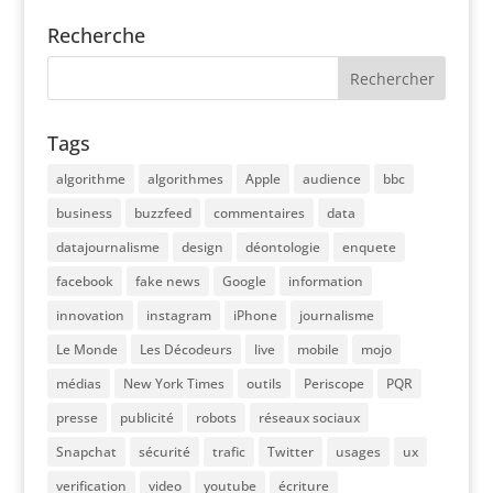
Recherche
Tags
algorithme
algorithmes
Apple
audience
bbc
business
buzzfeed
commentaires
data
datajournalisme
design
déontologie
enquete
facebook
fake news
Google
information
innovation
instagram
iPhone
journalisme
Le Monde
Les Décodeurs
live
mobile
mojo
médias
New York Times
outils
Periscope
PQR
presse
publicité
robots
réseaux sociaux
Snapchat
sécurité
trafic
Twitter
usages
ux
verification
video
youtube
écriture