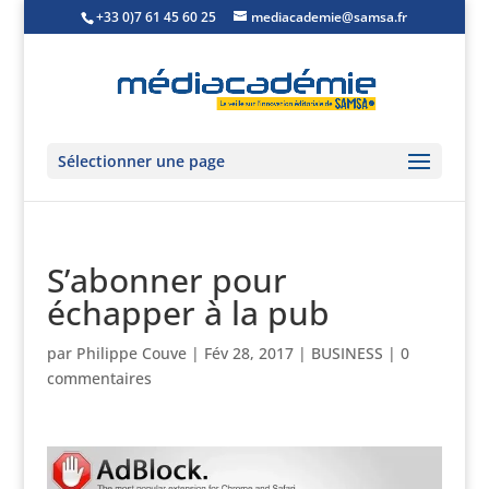
+33 0)7 61 45 60 25
mediacademie@samsa.fr
Sélectionner une page
S’abonner pour
échapper à la pub
par
Philippe Couve
|
Fév 28, 2017
|
BUSINESS
|
0
commentaires