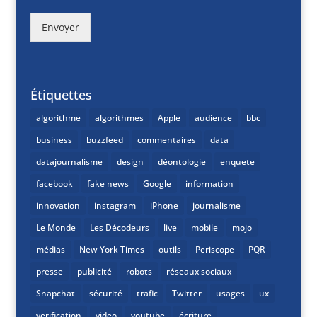
Envoyer
Étiquettes
algorithme
algorithmes
Apple
audience
bbc
business
buzzfeed
commentaires
data
datajournalisme
design
déontologie
enquete
facebook
fake news
Google
information
innovation
instagram
iPhone
journalisme
Le Monde
Les Décodeurs
live
mobile
mojo
médias
New York Times
outils
Periscope
PQR
presse
publicité
robots
réseaux sociaux
Snapchat
sécurité
trafic
Twitter
usages
ux
verification
video
youtube
écriture