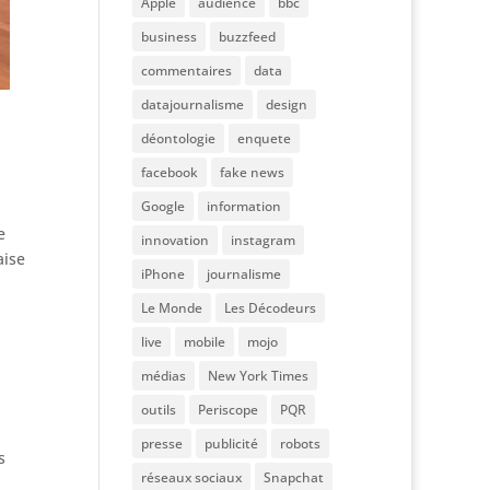
Apple
audience
bbc
business
buzzfeed
commentaires
data
datajournalisme
design
déontologie
enquete
facebook
fake news
Google
information
e
innovation
instagram
aise
iPhone
journalisme
Le Monde
Les Décodeurs
live
mobile
mojo
médias
New York Times
outils
Periscope
PQR
presse
publicité
robots
s
réseaux sociaux
Snapchat