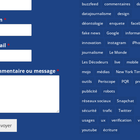
buzzfeed
commentaires
d
datajournalisme
design
m
*
déontologie
enquete
face
fake news
Google
informa
innovation
instagram
iPh
ail
*
journalisme
Le Monde
Les Décodeurs
live
mobile
mentaire ou message
*
mojo
médias
New York Ti
outils
Periscope
PQR
pr
publicité
robots
réseaux sociaux
Snapchat
sécurité
trafic
Twitter
usages
ux
verification
v
voyer
youtube
écriture