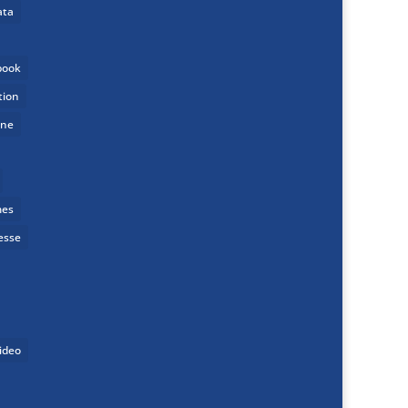
ata
book
tion
one
mes
esse
ideo