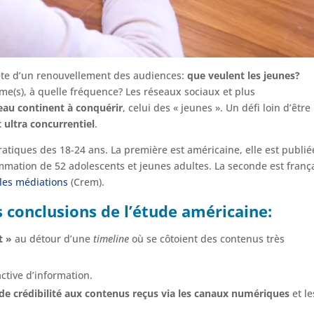
ête d’un renouvellement des audiences:
que veulent les jeunes?
rme(s), à quelle fréquence? Les réseaux sociaux et plus
au continent à conquérir
, celui des « jeunes ». Un défi loin d’être
ultra concurrentiel
.
ratiques des 18-24 ans. La première est américaine, elle est publié
mation de 52 adolescents et jeunes adultes. La seconde est franç
les médiations
(Crem).
conclusions de l’étude américaine:
t »
au détour d’une
timeline
où se côtoient des contenus très
tive d’information.
de crédibilité aux contenus reçus via les canaux numériques
et le