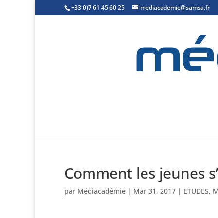
+33 0)7 61 45 60 25
mediacademie@samsa.fr
Comment les jeunes s’
par
Médiacadémie
|
Mar 31, 2017
|
ETUDES
,
M