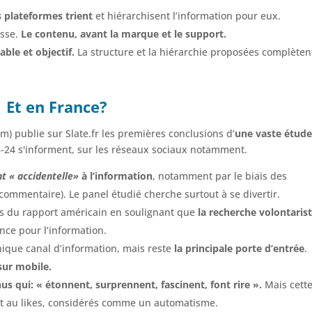
s plateformes trient
et hiérarchisent l’information pour eux.
esse.
Le contenu, avant la marque et le support.
ble et objectif.
La structure et la hiérarchie proposées complètent
Et en France?
m) publie sur Slate.fr les premières conclusions d’
une vaste étude
18-24 s'informent, sur les réseaux sociaux notamment.
nt «
accidentelle»
à l’information
, notamment par le biais des
, commentaire). Le panel étudié cherche surtout à se divertir.
ns du rapport américain en soulignant que
la recherche volontaris
ence pour l’information.
nique canal d’information, mais reste
la principale porte d’entrée
.
sur mobile.
s qui: « étonnent, surprennent, fascinent, font rire ».
Mais cett
nt au likes, considérés comme un automatisme.