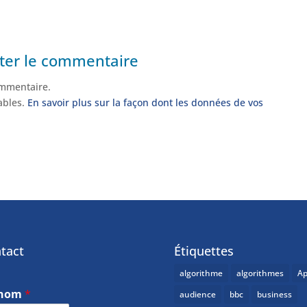
ter le commentaire
mmentaire.
rables.
En savoir plus sur la façon dont les données de vos
tact
Étiquettes
algorithme
algorithmes
Ap
énom
*
audience
bbc
business