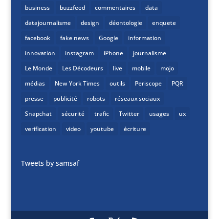
business
buzzfeed
commentaires
data
datajournalisme
design
déontologie
enquete
facebook
fake news
Google
information
innovation
instagram
iPhone
journalisme
Le Monde
Les Décodeurs
live
mobile
mojo
médias
New York Times
outils
Periscope
PQR
presse
publicité
robots
réseaux sociaux
Snapchat
sécurité
trafic
Twitter
usages
ux
verification
video
youtube
écriture
Tweets by samsaf