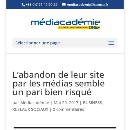
+33 0)7 61 45 60 25
mediacademie@samsa.fr
Sélectionner une page
L’abandon de leur site
par les médias semble
un pari bien risqué
par
Médiacadémie
|
Mai 29, 2017
|
BUSINESS
,
RESEAUX SOCIAUX
|
0 commentaires