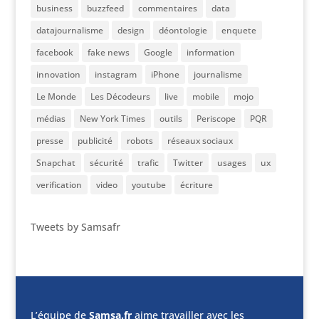
business
buzzfeed
commentaires
data
datajournalisme
design
déontologie
enquete
facebook
fake news
Google
information
innovation
instagram
iPhone
journalisme
Le Monde
Les Décodeurs
live
mobile
mojo
médias
New York Times
outils
Periscope
PQR
presse
publicité
robots
réseaux sociaux
Snapchat
sécurité
trafic
Twitter
usages
ux
verification
video
youtube
écriture
Tweets by Samsafr
L’équipe de
Samsa.fr
aime travailler avec les