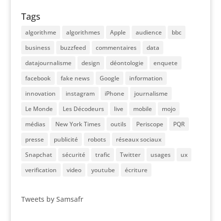
Tags
algorithme
algorithmes
Apple
audience
bbc
business
buzzfeed
commentaires
data
datajournalisme
design
déontologie
enquete
facebook
fake news
Google
information
innovation
instagram
iPhone
journalisme
Le Monde
Les Décodeurs
live
mobile
mojo
médias
New York Times
outils
Periscope
PQR
presse
publicité
robots
réseaux sociaux
Snapchat
sécurité
trafic
Twitter
usages
ux
verification
video
youtube
écriture
Tweets by Samsafr