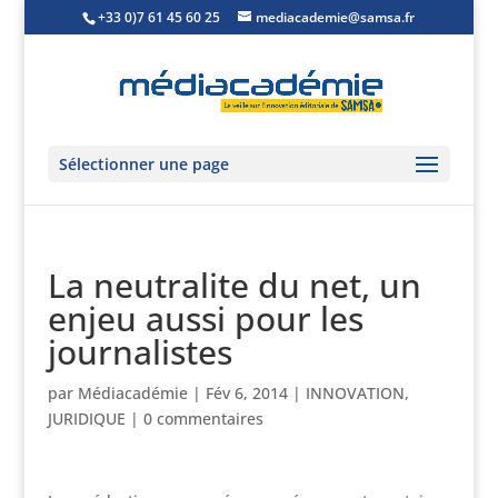
+33 0)7 61 45 60 25
mediacademie@samsa.fr
Sélectionner une page
La neutralite du net, un
enjeu aussi pour les
journalistes
par
Médiacadémie
|
Fév 6, 2014
|
INNOVATION
,
JURIDIQUE
|
0 commentaires