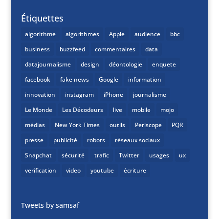
Étiquettes
algorithme
algorithmes
Apple
audience
bbc
business
buzzfeed
commentaires
data
datajournalisme
design
déontologie
enquete
facebook
fake news
Google
information
innovation
instagram
iPhone
journalisme
Le Monde
Les Décodeurs
live
mobile
mojo
médias
New York Times
outils
Periscope
PQR
presse
publicité
robots
réseaux sociaux
Snapchat
sécurité
trafic
Twitter
usages
ux
verification
video
youtube
écriture
Tweets by samsaf