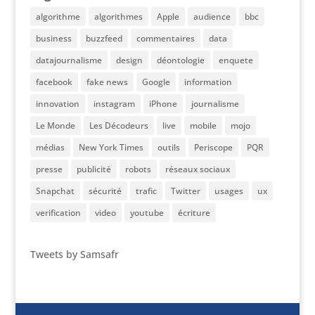
algorithme
algorithmes
Apple
audience
bbc
business
buzzfeed
commentaires
data
datajournalisme
design
déontologie
enquete
facebook
fake news
Google
information
innovation
instagram
iPhone
journalisme
Le Monde
Les Décodeurs
live
mobile
mojo
médias
New York Times
outils
Periscope
PQR
presse
publicité
robots
réseaux sociaux
Snapchat
sécurité
trafic
Twitter
usages
ux
verification
video
youtube
écriture
Tweets by Samsafr