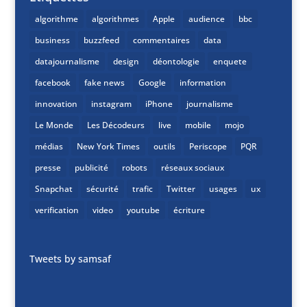
algorithme
algorithmes
Apple
audience
bbc
business
buzzfeed
commentaires
data
datajournalisme
design
déontologie
enquete
facebook
fake news
Google
information
innovation
instagram
iPhone
journalisme
Le Monde
Les Décodeurs
live
mobile
mojo
médias
New York Times
outils
Periscope
PQR
presse
publicité
robots
réseaux sociaux
Snapchat
sécurité
trafic
Twitter
usages
ux
verification
video
youtube
écriture
Tweets by samsaf