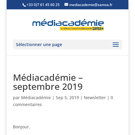
+33 0)7 61 45 60 25
mediacademie@samsa.fr
Sélectionner une page
Médiacadémie –
septembre 2019
par
Médiacadémie
|
Sep 5, 2019
|
Newsletter
|
0
commentaires
Bonjour,