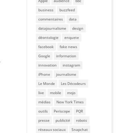
Apple
audience
bbc
business
buzzfeed
commentaires
data
datajournalisme
design
déontologie
enquete
facebook
fake news
Google
information
e
innovation
instagram
iPhone
journalisme
Le Monde
Les Décodeurs
live
mobile
mojo
médias
New York Times
outils
Periscope
PQR
presse
publicité
robots
réseaux sociaux
Snapchat