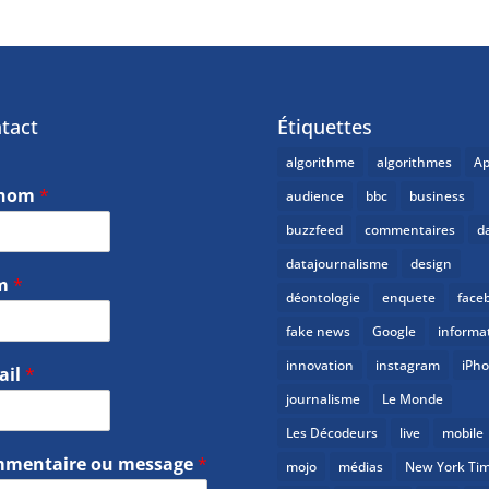
tact
Étiquettes
algorithme
algorithmes
Ap
énom
*
audience
bbc
business
buzzfeed
commentaires
d
datajournalisme
design
m
*
déontologie
enquete
face
fake news
Google
informa
innovation
instagram
iPh
ail
*
journalisme
Le Monde
Les Décodeurs
live
mobile
mentaire ou message
*
mojo
médias
New York Ti