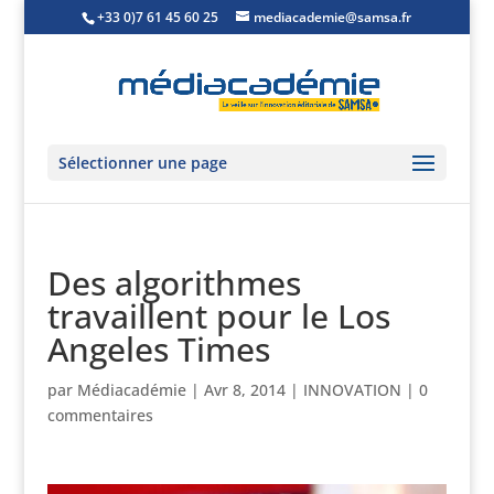
+33 0)7 61 45 60 25
mediacademie@samsa.fr
Sélectionner une page
Des algorithmes
travaillent pour le Los
Angeles Times
par
Médiacadémie
|
Avr 8, 2014
|
INNOVATION
|
0
commentaires