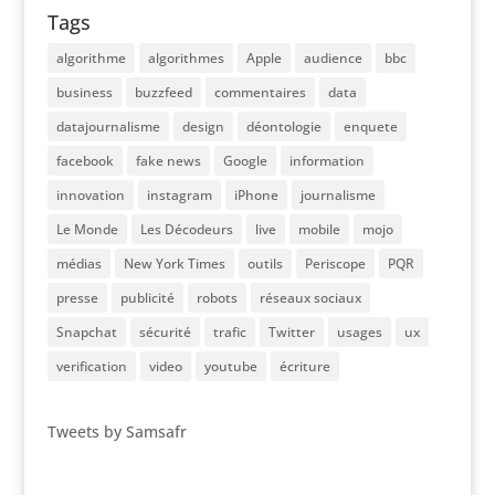
Tags
algorithme
algorithmes
Apple
audience
bbc
business
buzzfeed
commentaires
data
datajournalisme
design
déontologie
enquete
facebook
fake news
Google
information
innovation
instagram
iPhone
journalisme
Le Monde
Les Décodeurs
live
mobile
mojo
médias
New York Times
outils
Periscope
PQR
presse
publicité
robots
réseaux sociaux
Snapchat
sécurité
trafic
Twitter
usages
ux
verification
video
youtube
écriture
Tweets by Samsafr