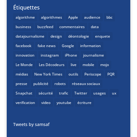
Étiquettes
algorithme
algorithmes
Apple
audience
bbc
business
buzzfeed
commentaires
data
datajournalisme
design
déontologie
enquete
facebook
fake news
Google
information
innovation
instagram
iPhone
journalisme
Le Monde
Les Décodeurs
live
mobile
mojo
médias
New York Times
outils
Periscope
PQR
presse
publicité
robots
réseaux sociaux
Snapchat
sécurité
trafic
Twitter
usages
ux
verification
video
youtube
écriture
Tweets by samsaf