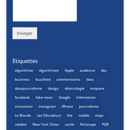
Envoyer
Étiquettes
algorithme
algorithmes
Apple
audience
bbc
business
buzzfeed
commentaires
data
datajournalisme
design
déontologie
enquete
facebook
fake news
Google
information
innovation
instagram
iPhone
journalisme
Le Monde
Les Décodeurs
live
mobile
mojo
médias
New York Times
outils
Periscope
PQR