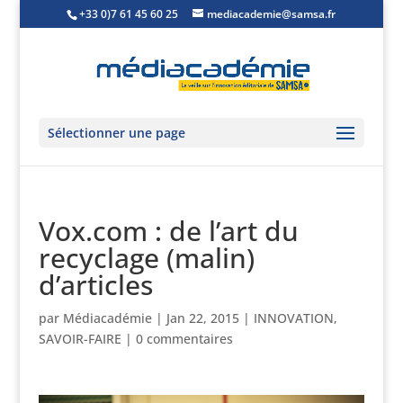
+33 0)7 61 45 60 25
mediacademie@samsa.fr
Sélectionner une page
Vox.com : de l’art du
recyclage (malin)
d’articles
par
Médiacadémie
|
Jan 22, 2015
|
INNOVATION
,
SAVOIR-FAIRE
|
0 commentaires