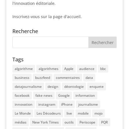
l'innovation éditoriale.
Inscrivez-vous sur la page d'accueil.
Recherche
Tags
algorithme
algorithmes
Apple
audience
bbc
business
buzzfeed
commentaires
data
datajournalisme
design
déontologie
enquete
facebook
fake news
Google
information
innovation
instagram
iPhone
journalisme
Le Monde
Les Décodeurs
live
mobile
mojo
médias
New York Times
outils
Periscope
PQR