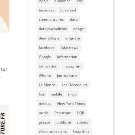
Apple
audience
bbc
business
buzzfeed
commentaires
data
datajournalisme
design
déontologie
enquete
facebook
fake news
Google
information
innovation
instagram
 sur
iPhone
journalisme
X
Le Monde
Les Décodeurs
live
mobile
mojo
médias
New York Times
outils
Periscope
PQR
presse
publicité
robots
réseaux sociaux
Snapchat