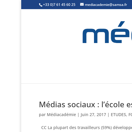
+33 0)7 61 45 60 25
mediacademie@samsa.fr
Médias sociaux : l’école
par
Médiacadémie
|
Juin 27, 2017
|
ETUDES
,
F
CC La plupart des travailleurs (59%) développe