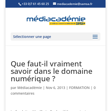
+33 0)7 61 45 60 25
mediacademie@samsa.fr
Sélectionner une page
Que faut-il vraiment
savoir dans le domaine
numérique ?
par
Médiacadémie
|
Nov 6, 2013
|
FORMATION
|
0
commentaires