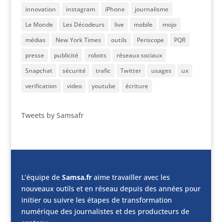
innovation
instagram
iPhone
journalisme
Le Monde
Les Décodeurs
live
mobile
mojo
médias
New York Times
outils
Periscope
PQR
presse
publicité
robots
réseaux sociaux
Snapchat
sécurité
trafic
Twitter
usages
ux
verification
video
youtube
écriture
Tweets by Samsafr
L’équipe de
Samsa.fr
aime travailler avec les
nouveaux outils et en réseau depuis des années pour
initier ou suivre les étapes de transformation
numérique des journalistes et des producteurs de