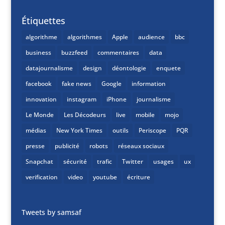
Étiquettes
algorithme
algorithmes
Apple
audience
bbc
business
buzzfeed
commentaires
data
datajournalisme
design
déontologie
enquete
facebook
fake news
Google
information
innovation
instagram
iPhone
journalisme
Le Monde
Les Décodeurs
live
mobile
mojo
médias
New York Times
outils
Periscope
PQR
presse
publicité
robots
réseaux sociaux
Snapchat
sécurité
trafic
Twitter
usages
ux
verification
video
youtube
écriture
Tweets by samsaf