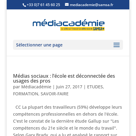
+33 0)7 61 45 60 25
mediacademie@samsa.fr
Sélectionner une page
Médias sociaux : l’école est déconnectée des
usages des pros
par
Médiacadémie
|
Juin 27, 2017
|
ETUDES
,
FORMATION
,
SAVOIR-FAIRE
CC La plupart des travailleurs (59%) développe leurs
compétences professionnelles en dehors de l'école.
C'est le constat de la dernière étude Gallup sur "Les
compétences du 21e siècle et le monde du travail".
Selon Gary Brady, qui a lu et analysé le rapport sur...