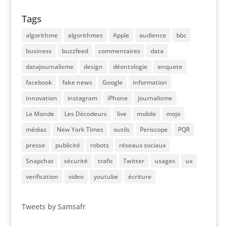
Tags
algorithme
algorithmes
Apple
audience
bbc
business
buzzfeed
commentaires
data
datajournalisme
design
déontologie
enquete
facebook
fake news
Google
information
innovation
instagram
iPhone
journalisme
Le Monde
Les Décodeurs
live
mobile
mojo
médias
New York Times
outils
Periscope
PQR
presse
publicité
robots
réseaux sociaux
Snapchat
sécurité
trafic
Twitter
usages
ux
verification
video
youtube
écriture
Tweets by Samsafr