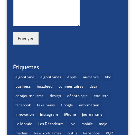
Envoyer
Étiquettes
algorithme
algorithmes
Apple
audience
bbc
business
buzzfeed
commentaires
data
datajournalisme
design
déontologie
enquete
facebook
fake news
Google
information
innovation
instagram
iPhone
journalisme
Le Monde
Les Décodeurs
live
mobile
mojo
médias
New York Times
outils
Periscope
PQR