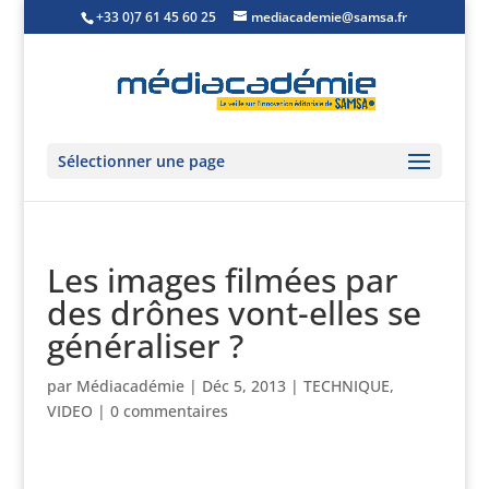
+33 0)7 61 45 60 25
mediacademie@samsa.fr
Sélectionner une page
Les images filmées par
des drônes vont-elles se
généraliser ?
par
Médiacadémie
|
Déc 5, 2013
|
TECHNIQUE
,
VIDEO
|
0 commentaires