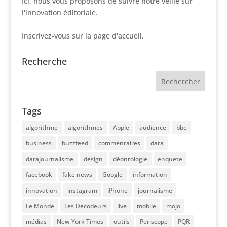
Ici, nous vous proposons de suivre notre veille sur
l'innovation éditoriale.
Inscrivez-vous sur la page d'accueil.
Recherche
Tags
algorithme
algorithmes
Apple
audience
bbc
business
buzzfeed
commentaires
data
datajournalisme
design
déontologie
enquete
facebook
fake news
Google
information
innovation
instagram
iPhone
journalisme
Le Monde
Les Décodeurs
live
mobile
mojo
médias
New York Times
outils
Periscope
PQR