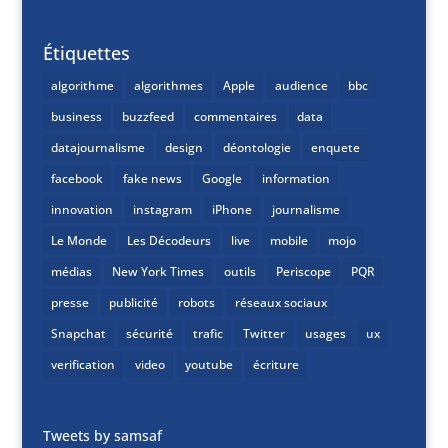
Étiquettes
algorithme
algorithmes
Apple
audience
bbc
business
buzzfeed
commentaires
data
datajournalisme
design
déontologie
enquete
facebook
fake news
Google
information
innovation
instagram
iPhone
journalisme
Le Monde
Les Décodeurs
live
mobile
mojo
médias
New York Times
outils
Periscope
PQR
presse
publicité
robots
réseaux sociaux
Snapchat
sécurité
trafic
Twitter
usages
ux
verification
video
youtube
écriture
Tweets by samsaf