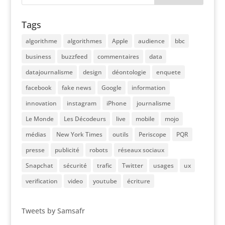
Tags
algorithme
algorithmes
Apple
audience
bbc
business
buzzfeed
commentaires
data
datajournalisme
design
déontologie
enquete
facebook
fake news
Google
information
innovation
instagram
iPhone
journalisme
Le Monde
Les Décodeurs
live
mobile
mojo
médias
New York Times
outils
Periscope
PQR
presse
publicité
robots
réseaux sociaux
Snapchat
sécurité
trafic
Twitter
usages
ux
verification
video
youtube
écriture
Tweets by Samsafr