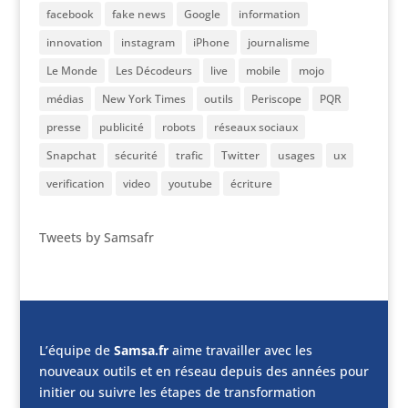
facebook
fake news
Google
information
innovation
instagram
iPhone
journalisme
Le Monde
Les Décodeurs
live
mobile
mojo
médias
New York Times
outils
Periscope
PQR
presse
publicité
robots
réseaux sociaux
Snapchat
sécurité
trafic
Twitter
usages
ux
verification
video
youtube
écriture
Tweets by Samsafr
L’équipe de
Samsa.fr
aime travailler avec les
nouveaux outils et en réseau depuis des années pour
initier ou suivre les étapes de transformation