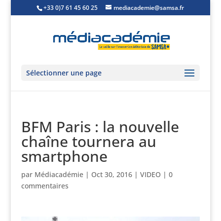
+33 0)7 61 45 60 25
mediacademie@samsa.fr
Sélectionner une page
BFM Paris : la nouvelle
chaîne tournera au
smartphone
par
Médiacadémie
|
Oct 30, 2016
|
VIDEO
|
0
commentaires