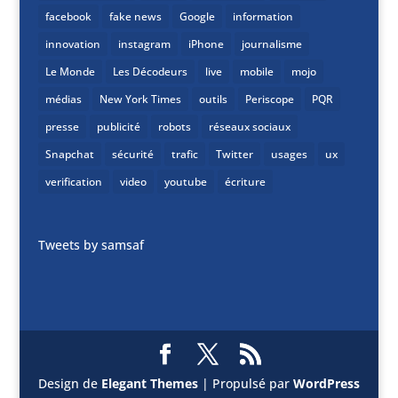
facebook
fake news
Google
information
innovation
instagram
iPhone
journalisme
Le Monde
Les Décodeurs
live
mobile
mojo
médias
New York Times
outils
Periscope
PQR
presse
publicité
robots
réseaux sociaux
Snapchat
sécurité
trafic
Twitter
usages
ux
verification
video
youtube
écriture
Tweets by samsaf
Design de
Elegant Themes
| Propulsé par
WordPress