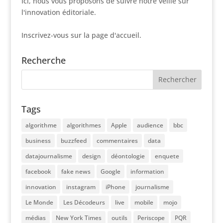
Ici, nous vous proposons de suivre notre veille sur
l'innovation éditoriale.
Inscrivez-vous sur la page d'accueil.
Recherche
Tags
algorithme
algorithmes
Apple
audience
bbc
business
buzzfeed
commentaires
data
datajournalisme
design
déontologie
enquete
facebook
fake news
Google
information
innovation
instagram
iPhone
journalisme
Le Monde
Les Décodeurs
live
mobile
mojo
médias
New York Times
outils
Periscope
PQR