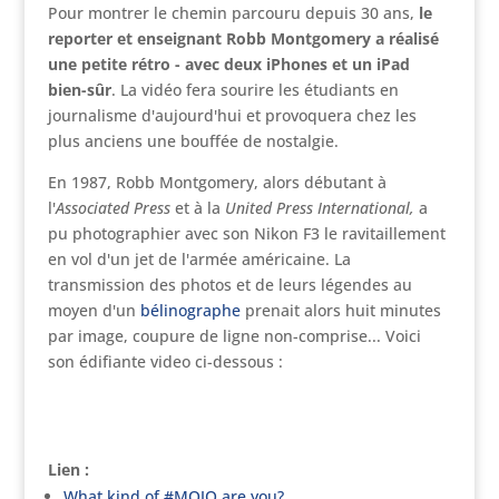
Pour montrer le chemin parcouru depuis 30 ans,
le
reporter et enseignant Robb Montgomery a réalisé
une petite rétro - avec deux iPhones et un iPad
bien-sûr
. La vidéo fera sourire les étudiants en
journalisme d'aujourd'hui et provoquera chez les
plus anciens une bouffée de nostalgie.
En 1987, Robb Montgomery, alors débutant à
l'
Associated Press
et à la
United Press International,
a
pu photographier avec son Nikon F3 le ravitaillement
en vol d'un jet de l'armée américaine. La
transmission des photos et de leurs légendes au
moyen d'un
bélinographe
prenait alors huit minutes
par image, coupure de ligne non-comprise... Voici
son édifiante video ci-dessous :
Lien :
What kind of #MOJO are you?