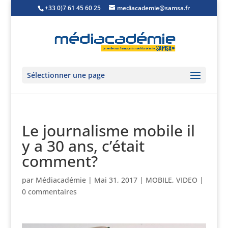
+33 0)7 61 45 60 25
mediacademie@samsa.fr
Sélectionner une page
Le journalisme mobile il
y a 30 ans, c’était
comment?
par
Médiacadémie
|
Mai 31, 2017
|
MOBILE
,
VIDEO
|
0 commentaires