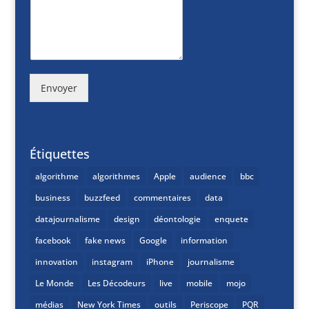
Envoyer
Étiquettes
algorithme
algorithmes
Apple
audience
bbc
business
buzzfeed
commentaires
data
datajournalisme
design
déontologie
enquete
facebook
fake news
Google
information
innovation
instagram
iPhone
journalisme
Le Monde
Les Décodeurs
live
mobile
mojo
médias
New York Times
outils
Periscope
PQR