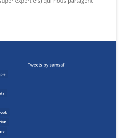
 super expert·e·s) qui nous partagent
.
Tweets by samsaf
ple
ata
book
tion
one