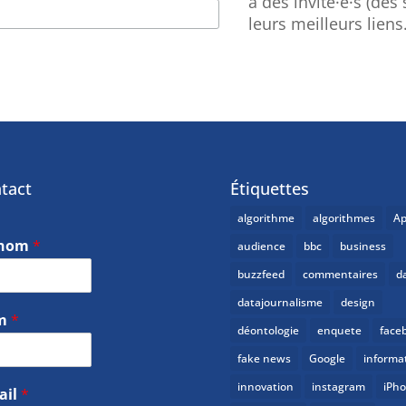
à des invité·e·s (des
leurs meilleurs liens
tact
Étiquettes
algorithme
algorithmes
Ap
énom
*
audience
bbc
business
buzzfeed
commentaires
d
datajournalisme
design
m
*
déontologie
enquete
face
fake news
Google
informa
innovation
instagram
iPh
ail
*