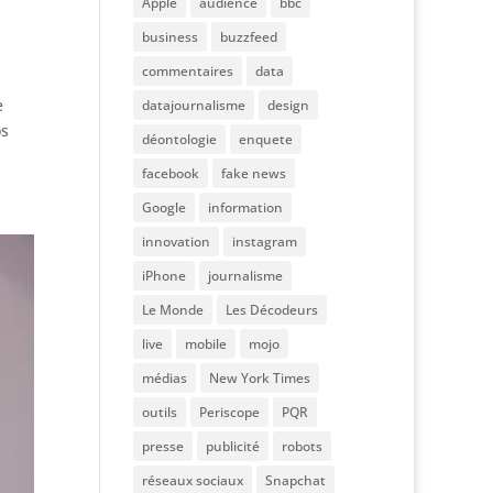
Apple
audience
bbc
business
buzzfeed
commentaires
data
e
datajournalisme
design
os
déontologie
enquete
facebook
fake news
Google
information
innovation
instagram
iPhone
journalisme
Le Monde
Les Décodeurs
live
mobile
mojo
médias
New York Times
outils
Periscope
PQR
presse
publicité
robots
réseaux sociaux
Snapchat