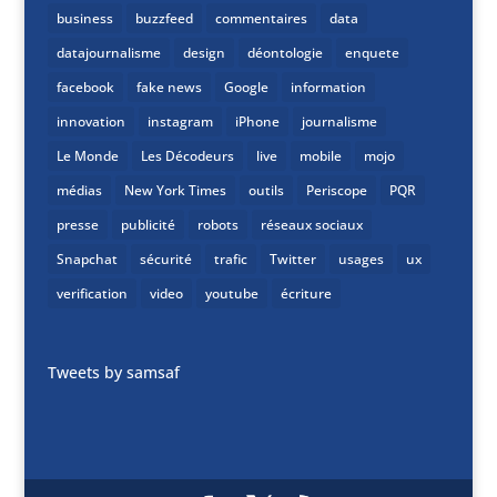
business
buzzfeed
commentaires
data
datajournalisme
design
déontologie
enquete
facebook
fake news
Google
information
innovation
instagram
iPhone
journalisme
Le Monde
Les Décodeurs
live
mobile
mojo
médias
New York Times
outils
Periscope
PQR
presse
publicité
robots
réseaux sociaux
Snapchat
sécurité
trafic
Twitter
usages
ux
verification
video
youtube
écriture
Tweets by samsaf