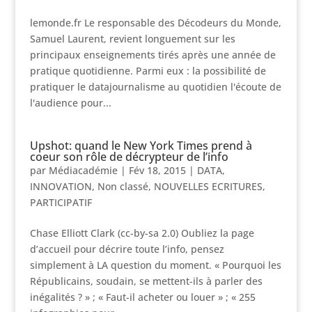
lemonde.fr Le responsable des Décodeurs du Monde,
Samuel Laurent, revient longuement sur les
principaux enseignements tirés après une année de
pratique quotidienne. Parmi eux : la possibilité de
pratiquer le datajournalisme au quotidien l'écoute de
l'audience pour...
Upshot: quand le New York Times prend à
coeur son rôle de décrypteur de l’info
par
Médiacadémie
|
Fév 18, 2015
|
DATA
,
INNOVATION
,
Non classé
,
NOUVELLES ECRITURES
,
PARTICIPATIF
Chase Elliott Clark (cc-by-sa 2.0) Oubliez la page
d’accueil pour décrire toute l’info, pensez
simplement à LA question du moment. « Pourquoi les
Républicains, soudain, se mettent-ils à parler des
inégalités ? » ; « Faut-il acheter ou louer » ; « 255