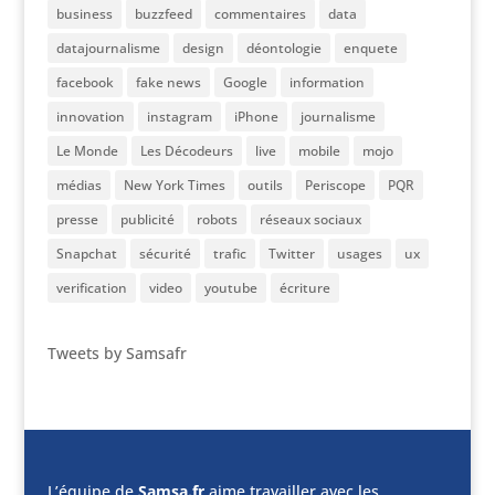
business
buzzfeed
commentaires
data
datajournalisme
design
déontologie
enquete
facebook
fake news
Google
information
innovation
instagram
iPhone
journalisme
Le Monde
Les Décodeurs
live
mobile
mojo
médias
New York Times
outils
Periscope
PQR
presse
publicité
robots
réseaux sociaux
Snapchat
sécurité
trafic
Twitter
usages
ux
verification
video
youtube
écriture
Tweets by Samsafr
L’équipe de
Samsa.fr
aime travailler avec les