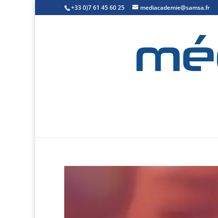
+33 0)7 61 45 60 25
mediacademie@samsa.fr