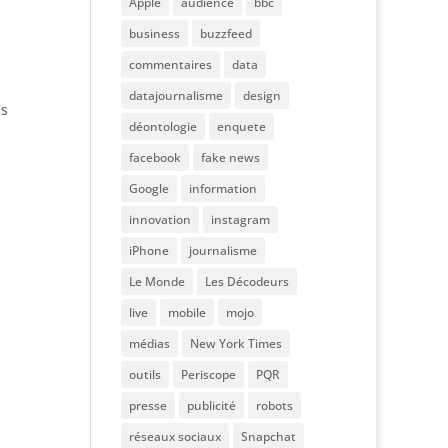
Apple
audience
bbc
business
buzzfeed
commentaires
data
datajournalisme
design
ns
déontologie
enquete
facebook
fake news
Google
information
innovation
instagram
iPhone
journalisme
Le Monde
Les Décodeurs
live
mobile
mojo
médias
New York Times
outils
Periscope
PQR
presse
publicité
robots
réseaux sociaux
Snapchat