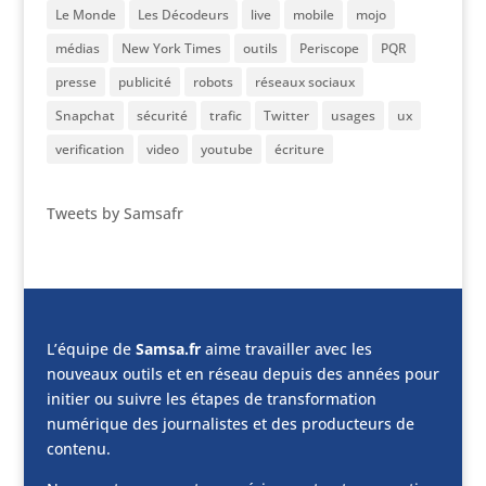
Le Monde
Les Décodeurs
live
mobile
mojo
médias
New York Times
outils
Periscope
PQR
presse
publicité
robots
réseaux sociaux
Snapchat
sécurité
trafic
Twitter
usages
ux
verification
video
youtube
écriture
Tweets by Samsafr
L’équipe de
Samsa.fr
aime travailler avec les
nouveaux outils et en réseau depuis des années pour
initier ou suivre les étapes de transformation
numérique des journalistes et des producteurs de
contenu.