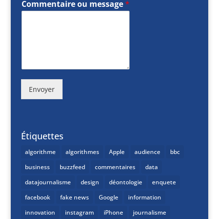
Commentaire ou message
*
Envoyer
Étiquettes
algorithme
algorithmes
Apple
audience
bbc
business
buzzfeed
commentaires
data
datajournalisme
design
déontologie
enquete
facebook
fake news
Google
information
innovation
instagram
iPhone
journalisme