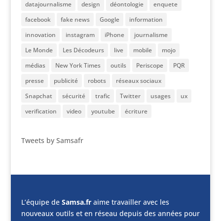
datajournalisme
design
déontologie
enquete
facebook
fake news
Google
information
innovation
instagram
iPhone
journalisme
Le Monde
Les Décodeurs
live
mobile
mojo
médias
New York Times
outils
Periscope
PQR
presse
publicité
robots
réseaux sociaux
Snapchat
sécurité
trafic
Twitter
usages
ux
verification
video
youtube
écriture
Tweets by Samsafr
L’équipe de
Samsa.fr
aime travailler avec les
nouveaux outils et en réseau depuis des années pour