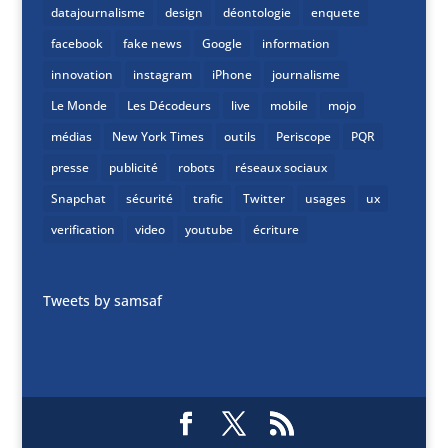
datajournalisme
design
déontologie
enquete
facebook
fake news
Google
information
innovation
instagram
iPhone
journalisme
Le Monde
Les Décodeurs
live
mobile
mojo
médias
New York Times
outils
Periscope
PQR
presse
publicité
robots
réseaux sociaux
Snapchat
sécurité
trafic
Twitter
usages
ux
verification
video
youtube
écriture
Tweets by samsaf