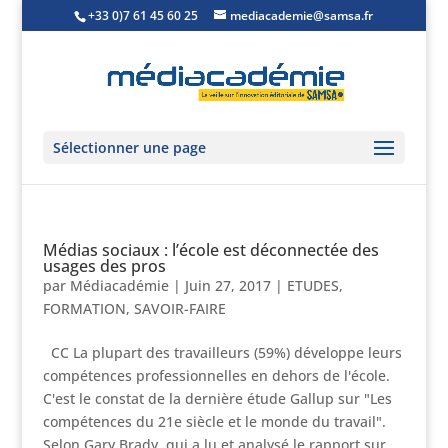
+33 0)7 61 45 60 25
mediacademie@samsa.fr
Sélectionner une page
Médias sociaux : l’école est déconnectée des
usages des pros
par
Médiacadémie
|
Juin 27, 2017
|
ETUDES
,
FORMATION
,
SAVOIR-FAIRE
CC La plupart des travailleurs (59%) développe leurs
compétences professionnelles en dehors de l'école.
C'est le constat de la dernière étude Gallup sur "Les
compétences du 21e siècle et le monde du travail".
Selon Gary Brady, qui a lu et analysé le rapport sur...