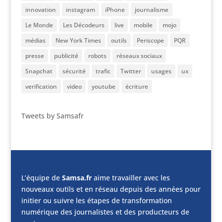
innovation
instagram
iPhone
journalisme
Le Monde
Les Décodeurs
live
mobile
mojo
médias
New York Times
outils
Periscope
PQR
presse
publicité
robots
réseaux sociaux
Snapchat
sécurité
trafic
Twitter
usages
ux
verification
video
youtube
écriture
Tweets by Samsafr
L’équipe de
Samsa.fr
aime travailler avec les
nouveaux outils et en réseau depuis des années pour
initier ou suivre les étapes de transformation
numérique des journalistes et des producteurs de