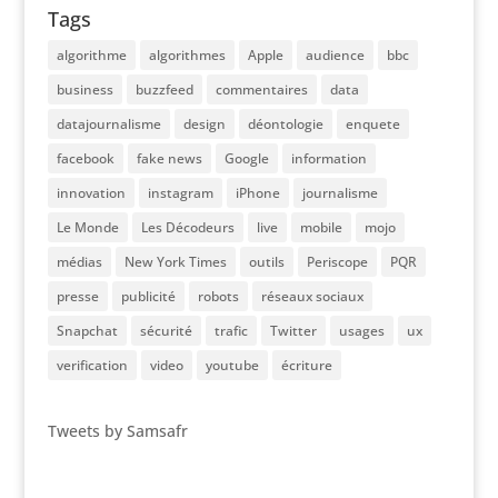
Tags
algorithme
algorithmes
Apple
audience
bbc
business
buzzfeed
commentaires
data
datajournalisme
design
déontologie
enquete
facebook
fake news
Google
information
innovation
instagram
iPhone
journalisme
Le Monde
Les Décodeurs
live
mobile
mojo
médias
New York Times
outils
Periscope
PQR
presse
publicité
robots
réseaux sociaux
Snapchat
sécurité
trafic
Twitter
usages
ux
verification
video
youtube
écriture
Tweets by Samsafr