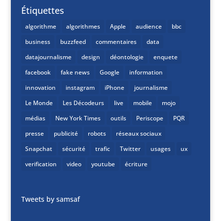
Étiquettes
algorithme
algorithmes
Apple
audience
bbc
business
buzzfeed
commentaires
data
datajournalisme
design
déontologie
enquete
facebook
fake news
Google
information
innovation
instagram
iPhone
journalisme
Le Monde
Les Décodeurs
live
mobile
mojo
médias
New York Times
outils
Periscope
PQR
presse
publicité
robots
réseaux sociaux
Snapchat
sécurité
trafic
Twitter
usages
ux
verification
video
youtube
écriture
Tweets by samsaf