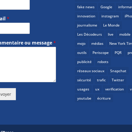
fake news
Google
informa
innovation
instagram
iPh
ail
*
journalisme
Le Monde
Les Décodeurs
live
mobile
mentaire ou message
*
mojo
médias
New York Ti
outils
Periscope
PQR
pr
publicité
robots
réseaux sociaux
Snapchat
sécurité
trafic
Twitter
usages
ux
verification
v
voyer
youtube
écriture