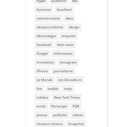
Apple
audience
bbc
business
buzzfeed
commentaires
data
datajournalisme
design
déontologie
enquete
facebook
fake news
Google
information
innovation
instagram
iPhone
journalisme
Le Monde
Les Décodeurs
live
mobile
mojo
médias
New York Times
outils
Periscope
PQR
presse
publicité
robots
réseaux sociaux
Snapchat