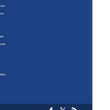
tion
one
mes
esse
ideo