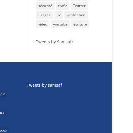
sécurité
trafic
Twitter
usages
ux
verification
video
youtube
écriture
Tweets by Samsafr
Tweets by samsaf
ple
ata
book