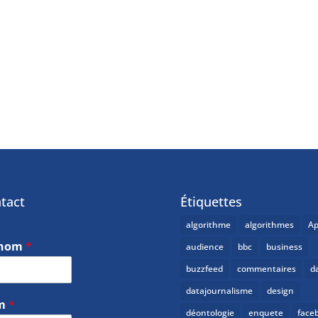
tact
Étiquettes
algorithme
algorithmes
Ap
énom
*
audience
bbc
business
buzzfeed
commentaires
d
datajournalisme
design
m
*
déontologie
enquete
face