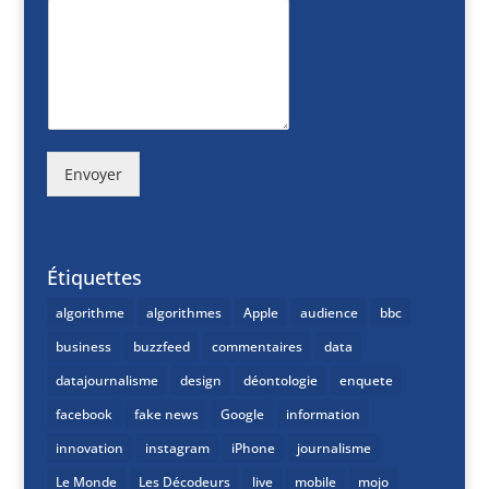
Envoyer
Étiquettes
algorithme
algorithmes
Apple
audience
bbc
business
buzzfeed
commentaires
data
datajournalisme
design
déontologie
enquete
facebook
fake news
Google
information
innovation
instagram
iPhone
journalisme
Le Monde
Les Décodeurs
live
mobile
mojo