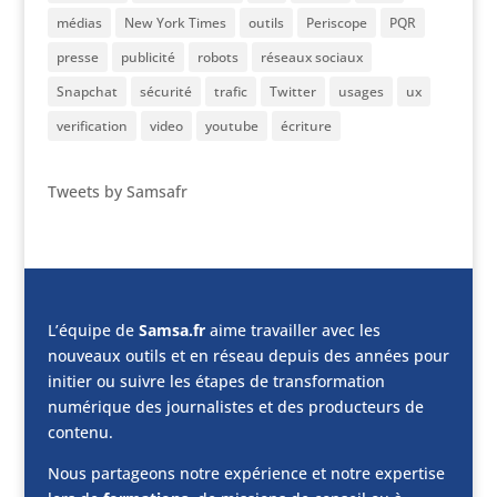
médias
New York Times
outils
Periscope
PQR
presse
publicité
robots
réseaux sociaux
Snapchat
sécurité
trafic
Twitter
usages
ux
verification
video
youtube
écriture
Tweets by Samsafr
L’équipe de
Samsa.fr
aime travailler avec les
nouveaux outils et en réseau depuis des années pour
initier ou suivre les étapes de transformation
numérique des journalistes et des producteurs de
contenu.
Nous partageons notre expérience et notre expertise