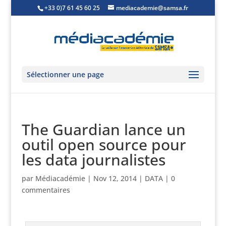
+33 0)7 61 45 60 25
mediacademie@samsa.fr
Sélectionner une page
The Guardian lance un
outil open source pour
les data journalistes
par
Médiacadémie
|
Nov 12, 2014
|
DATA
|
0
commentaires