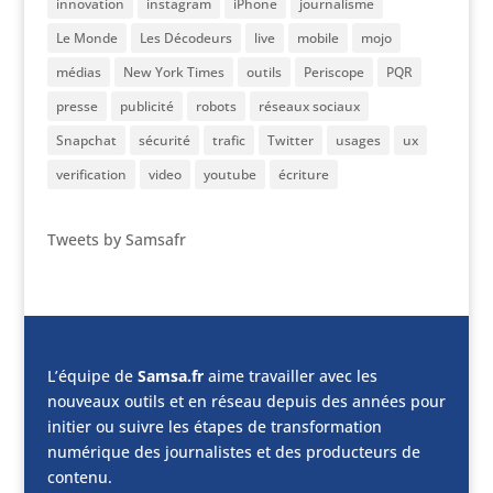
innovation
instagram
iPhone
journalisme
Le Monde
Les Décodeurs
live
mobile
mojo
médias
New York Times
outils
Periscope
PQR
presse
publicité
robots
réseaux sociaux
Snapchat
sécurité
trafic
Twitter
usages
ux
verification
video
youtube
écriture
Tweets by Samsafr
L’équipe de
Samsa.fr
aime travailler avec les
nouveaux outils et en réseau depuis des années pour
initier ou suivre les étapes de transformation
numérique des journalistes et des producteurs de
contenu.