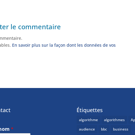
ter le commentaire
mmentaire.
rables.
En savoir plus sur la façon dont les données de vos
tact
Étiquettes
algorithme
algorithmes
Ap
énom
*
audience
bbc
business