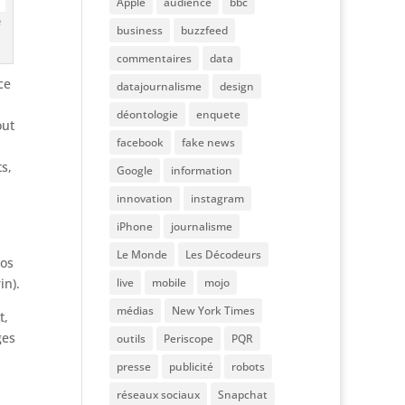
Apple
audience
bbc
e
business
buzzfeed
commentaires
data
ce
datajournalisme
design
déontologie
enquete
out
facebook
fake news
s,
Google
information
innovation
instagram
iPhone
journalisme
Le Monde
Les Décodeurs
ros
in).
live
mobile
mojo
médias
New York Times
t,
ges
outils
Periscope
PQR
presse
publicité
robots
réseaux sociaux
Snapchat