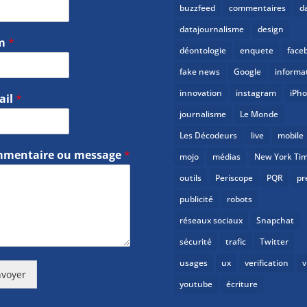
buzzfeed
commentaires
d
datajournalisme
design
m
*
déontologie
enquete
face
fake news
Google
informa
innovation
instagram
iPh
ail
*
journalisme
Le Monde
Les Décodeurs
live
mobile
mentaire ou message
*
mojo
médias
New York Ti
outils
Periscope
PQR
pr
publicité
robots
réseaux sociaux
Snapchat
sécurité
trafic
Twitter
usages
ux
verification
v
voyer
youtube
écriture