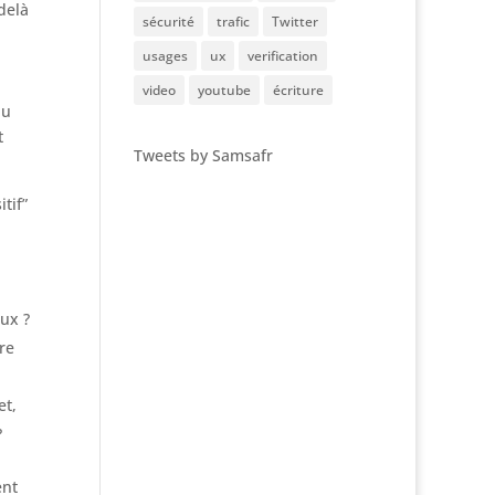
-delà
sécurité
trafic
Twitter
usages
ux
verification
video
youtube
écriture
du
t
Tweets by Samsafr
tif”
aux ?
re
et,
?
ent