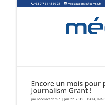
+33 0)7 61 45 60 25
mediacademie@samsa.fr
Encore un mois pour p
Journalism Grant !
par
Médiacadémie
|
Jan 22, 2015
|
DATA
,
INN