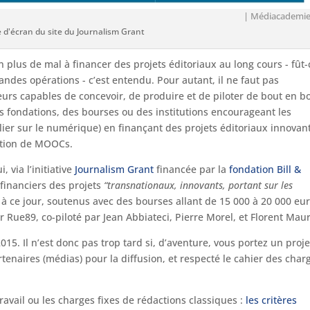
| Médiacademi
 d'écran du site du Journalism Grant
 plus de mal à financer des projets éditoriaux au long cours - fût-
andes opérations - c’est entendu. Pour autant, il ne faut pas
eurs capables de concevoir, de produire et de piloter de bout en b
es fondations, des bourses ou des institutions encourageant les
lier sur le numérique) en finançant des projets éditoriaux innovant
ption de MOOCs.
, via l’initiative
Journalism Grant
financée par la
fondation Bill &
financiers des projets
“transnationaux, innovants, portant sur les
 à ce jour, soutenus avec des bourses allant de 15 000 à 20 000 eu
r Rue89, co-piloté par Jean Abbiateci, Pierre Morel, et Florent Maur
15. Il n’est donc pas trop tard si, d’aventure, vous portez un proje
rtenaires (médias) pour la diffusion, et respecté le cahier des char
ravail ou les charges fixes de rédactions classiques :
les critères