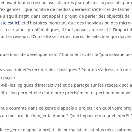
d et avant tout en réseau avec d’autres journalistes, si possible par
d’exigences - que nombre de médias devraient s’efforcer de tenter
isqu’il s’agit, dans cet appel à projet, de parler des objectifs de
ste est ici
) et d’histoires montrant que des individus ou des micro-
s à certaines problématiques, il faut penser au rôle et à l’impact 
ur les réseaux. D’où cette série de critères de sélection qui doiven
s questions de développement ? Comment éviter le “journalisme posi
s souverainetés territoriales classiques ? Peut-on s’adresser à une
n pays ?
e-t-il) les logiques d’interactivité et de partage sur les réseaux soci
 diffusion permet-elle d’atteindre précisément et pertinemment vot
venue courante dans ce genre d’appels à projets : en quoi votre proj
ls en mesure de changer la donne ? Quel impact et/ou quel intérêt 
de ce genre d’appel à projet : le journaliste n’est plus nécessairem