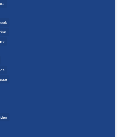
ata
book
tion
one
mes
esse
ideo