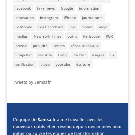
facebook
fake news
Google
information
innovation
instagram
iPhone
journalisme
Le Monde
Les Décodeurs
live
mobile
mojo
médias
New York Times
outils
Periscope
PQR
presse
publicité
robots
réseaux sociaux
Snapchat
sécurité
trafic
Twitter
usages
ux
verification
video
youtube
écriture
Tweets by Samsafr
L’équipe de
Samsa.fr
aime travailler avec les
nouveaux outils et en réseau depuis des années pour
initier ou suivre les étapes de transformation