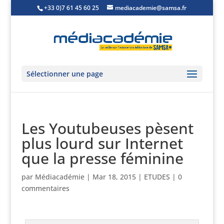
+33 0)7 61 45 60 25
mediacademie@samsa.fr
Sélectionner une page
Les Youtubeuses pèsent
plus lourd sur Internet
que la presse féminine
par
Médiacadémie
|
Mar 18, 2015
|
ETUDES
|
0
commentaires