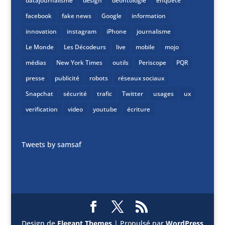
datajournalisme
design
déontologie
enquete
facebook
fake news
Google
information
innovation
instagram
iPhone
journalisme
Le Monde
Les Décodeurs
live
mobile
mojo
médias
New York Times
outils
Periscope
PQR
presse
publicité
robots
réseaux sociaux
Snapchat
sécurité
trafic
Twitter
usages
ux
verification
video
youtube
écriture
Tweets by samsaf
Design de
Elegant Themes
| Propulsé par
WordPress