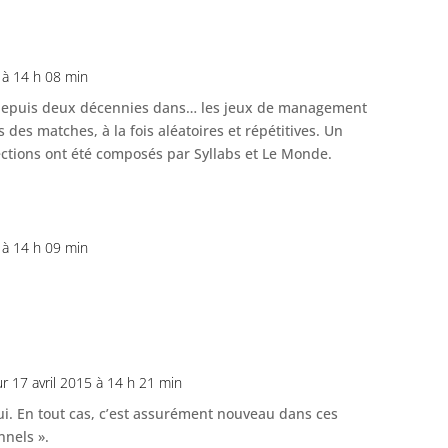
5 à 14 h 08 min
 depuis deux décennies dans… les jeux de management
s des matches, à la fois aléatoires et répétitives. Un
ctions ont été composés par Syllabs et Le Monde.
5 à 14 h 09 min
ur 17 avril 2015 à 14 h 21 min
i. En tout cas, c’est assurément nouveau dans ces
nnels ».