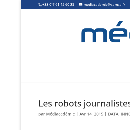
+33 0)7 61 45 60 25
mediacademie@samsa.fr
Les robots journaliste
par
Médiacadémie
|
Avr 14, 2015
|
DATA
,
INN