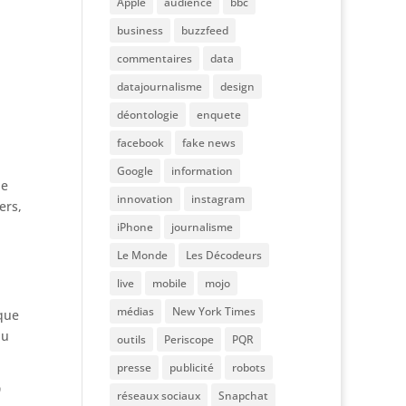
Apple
audience
bbc
business
buzzfeed
commentaires
data
datajournalisme
design
déontologie
enquete
facebook
fake news
Google
information
ue
innovation
instagram
ers,
iPhone
journalisme
Le Monde
Les Décodeurs
live
mobile
mojo
médias
New York Times
ique
du
outils
Periscope
PQR
presse
publicité
robots
0
réseaux sociaux
Snapchat