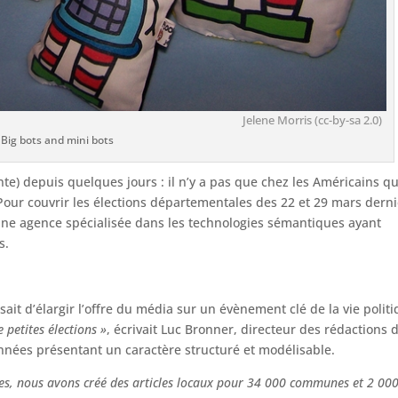
Jelene Morris (cc-by-sa 2.0)
Big bots and mini bots
nte) depuis quelques jours : il n’y a pas que chez les Américains q
our couvrir les élections départementales des 22 et 29 mars derni
 une agence spécialisée dans les technologies sémantiques ayant
s.
sait d’élargir l’offre du média sur un évènement clé de la vie polit
 petites élections »
, écrivait Luc Bronner, directeur des rédactions 
onnées présentant un caractère structuré et modélisable.
les, nous avons créé des articles locaux pour 34 000 communes et 2 00