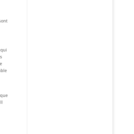
sont
qui
ds
le
able
 que
ll