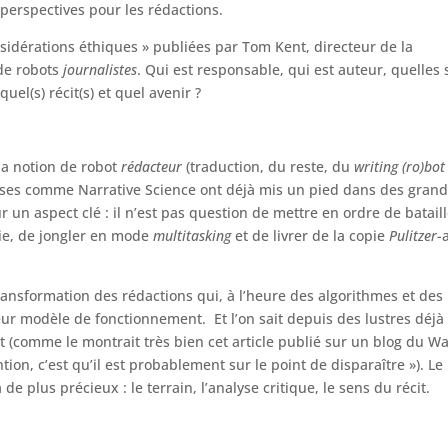
 perspectives pour les rédactions.
idérations éthiques » publiées par Tom Kent, directeur de la
 de robots
journalistes
. Qui est responsable, qui est auteur, quelles 
uel(s) récit(s) et quel avenir ?
la notion de robot
rédacteur
(traduction, du reste, du
writing (ro)bot
prises comme Narrative Science ont déjà mis un pied dans des gran
r un aspect clé : il n’est pas question de mettre en ordre de batail
ie, de jongler en mode
multitasking
et de livrer de la copie
Pulitzer
-
ransformation des rédactions qui, à l’heure des algorithmes et des
eur modèle de fonctionnement. Et l’on sait depuis des lustres déjà
 (comme le montrait très bien cet article publié sur un blog du Wa
ention, c’est qu’il est probablement sur le point de disparaître »). Le
e plus précieux : le terrain, l’analyse critique, le sens du récit.