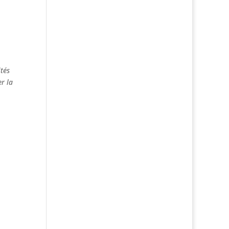
tés
r la