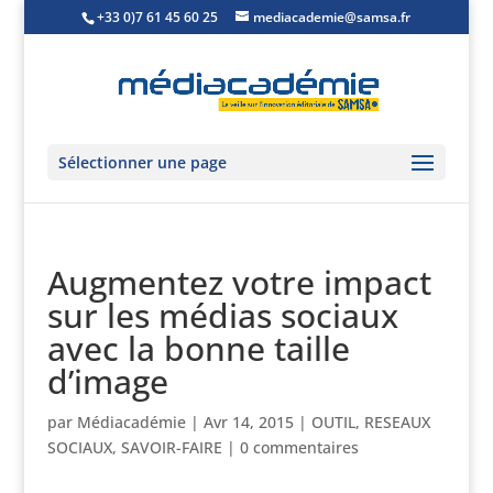
+33 0)7 61 45 60 25
mediacademie@samsa.fr
Sélectionner une page
Augmentez votre impact
sur les médias sociaux
avec la bonne taille
d’image
par
Médiacadémie
|
Avr 14, 2015
|
OUTIL
,
RESEAUX
SOCIAUX
,
SAVOIR-FAIRE
|
0 commentaires