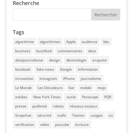
Recherche
Tags
algorithme
algorithmes
Apple
audience
bbc
business
buzzfeed
commentaires
data
datajournalisme
design
déontologie
enquete
facebook
fake news
Google
information
innovation
instagram
iPhone
journalisme
Le Monde
Les Décodeurs
live
mobile
mojo
médias
New York Times
outils
Periscope
PQR
presse
publicité
robots
réseaux sociaux
Snapchat
sécurité
trafic
Twitter
usages
ux
verification
video
youtube
écriture