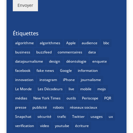
Envoyer
Étiquettes
algorithme
algorithmes
Apple
audience
bbc
business
buzzfeed
commentaires
data
datajournalisme
design
déontologie
enquete
facebook
fake news
Google
information
innovation
instagram
iPhone
journalisme
Le Monde
Les Décodeurs
live
mobile
mojo
médias
New York Times
outils
Periscope
PQR
presse
publicité
robots
réseaux sociaux
Snapchat
sécurité
trafic
Twitter
usages
ux
verification
video
youtube
écriture