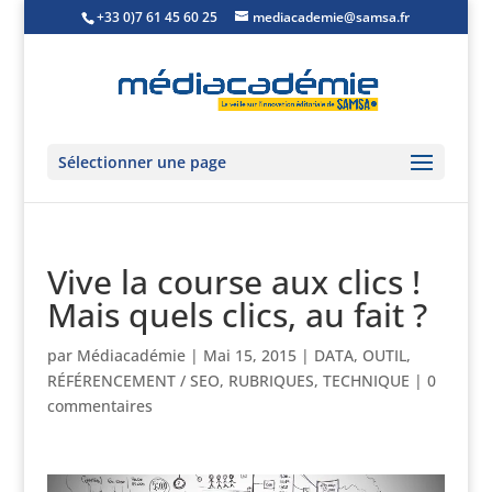
+33 0)7 61 45 60 25
mediacademie@samsa.fr
Sélectionner une page
Vive la course aux clics !
Mais quels clics, au fait ?
par
Médiacadémie
|
Mai 15, 2015
|
DATA
,
OUTIL
,
RÉFÉRENCEMENT / SEO
,
RUBRIQUES
,
TECHNIQUE
|
0
commentaires