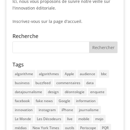
Ici, nous vous proposons de suivre notre veille sur
l'innovation éditoriale.
Inscrivez-vous sur la page d'accueil.
Recherche
Tags
algorithme
algorithmes
Apple
audience
bbc
business
buzzfeed
commentaires
data
datajournalisme
design
déontologie
enquete
facebook
fake news
Google
information
innovation
instagram
iPhone
journalisme
Le Monde
Les Décodeurs
live
mobile
mojo
médias
New York Times
outils
Periscope
PQR