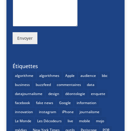
Envoyer
Étiquettes
algorithme
algorithmes
Apple
audience
bbc
business
buzzfeed
commentaires
data
datajournalisme
design
déontologie
enquete
facebook
fake news
Google
information
innovation
instagram
iPhone
journalisme
Le Monde
Les Décodeurs
live
mobile
mojo
médias
New York Times
outils
Periscope
PQR