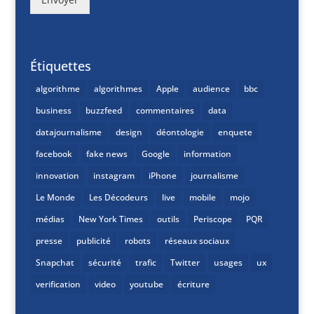
Étiquettes
algorithme
algorithmes
Apple
audience
bbc
business
buzzfeed
commentaires
data
datajournalisme
design
déontologie
enquete
facebook
fake news
Google
information
innovation
instagram
iPhone
journalisme
Le Monde
Les Décodeurs
live
mobile
mojo
médias
New York Times
outils
Periscope
PQR
presse
publicité
robots
réseaux sociaux
Snapchat
sécurité
trafic
Twitter
usages
ux
verification
video
youtube
écriture