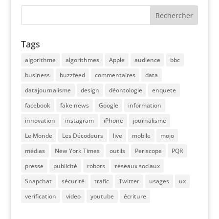
Tags
algorithme
algorithmes
Apple
audience
bbc
business
buzzfeed
commentaires
data
datajournalisme
design
déontologie
enquete
facebook
fake news
Google
information
innovation
instagram
iPhone
journalisme
Le Monde
Les Décodeurs
live
mobile
mojo
médias
New York Times
outils
Periscope
PQR
presse
publicité
robots
réseaux sociaux
Snapchat
sécurité
trafic
Twitter
usages
ux
verification
video
youtube
écriture