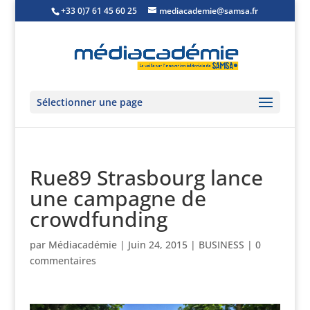
+33 0)7 61 45 60 25
mediacademie@samsa.fr
Sélectionner une page
Rue89 Strasbourg lance
une campagne de
crowdfunding
par
Médiacadémie
|
Juin 24, 2015
|
BUSINESS
|
0
commentaires