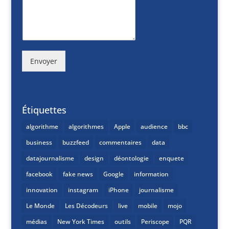
Envoyer
Étiquettes
algorithme
algorithmes
Apple
audience
bbc
business
buzzfeed
commentaires
data
datajournalisme
design
déontologie
enquete
facebook
fake news
Google
information
innovation
instagram
iPhone
journalisme
Le Monde
Les Décodeurs
live
mobile
mojo
médias
New York Times
outils
Periscope
PQR