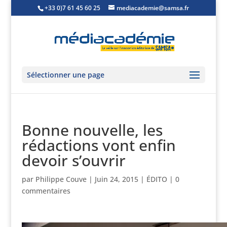
+33 0)7 61 45 60 25
mediacademie@samsa.fr
Sélectionner une page
Bonne nouvelle, les
rédactions vont enfin
devoir s’ouvrir
par
Philippe Couve
|
Juin 24, 2015
|
ÉDITO
|
0
commentaires