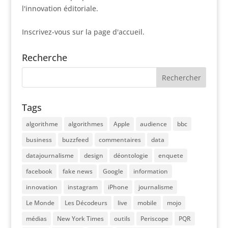
l'innovation éditoriale.
Inscrivez-vous sur la page d'accueil.
Recherche
Tags
algorithme
algorithmes
Apple
audience
bbc
business
buzzfeed
commentaires
data
datajournalisme
design
déontologie
enquete
facebook
fake news
Google
information
innovation
instagram
iPhone
journalisme
Le Monde
Les Décodeurs
live
mobile
mojo
médias
New York Times
outils
Periscope
PQR