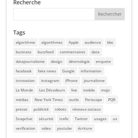
Recherche
Tags
algorithme
algorithmes
Apple
audience
bbc
business
buzzfeed
commentaires
data
datajournalisme
design
déontologie
enquete
facebook
fake news
Google
information
innovation
instagram
iPhone
journalisme
Le Monde
Les Décodeurs
live
mobile
mojo
médias
New York Times
outils
Periscope
PQR
presse
publicité
robots
réseaux sociaux
Snapchat
sécurité
trafic
Twitter
usages
ux
verification
video
youtube
écriture