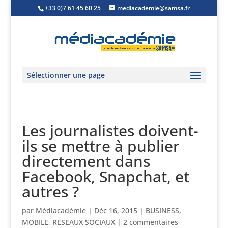
+33 0)7 61 45 60 25
mediacademie@samsa.fr
Sélectionner une page
Les journalistes doivent-
ils se mettre à publier
directement dans
Facebook, Snapchat, et
autres ?
par
Médiacadémie
|
Déc 16, 2015
|
BUSINESS
,
MOBILE
,
RESEAUX SOCIAUX
|
2 commentaires