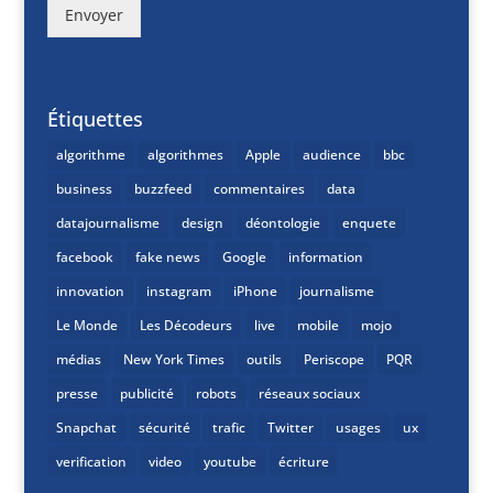
Envoyer
Étiquettes
algorithme
algorithmes
Apple
audience
bbc
business
buzzfeed
commentaires
data
datajournalisme
design
déontologie
enquete
facebook
fake news
Google
information
innovation
instagram
iPhone
journalisme
Le Monde
Les Décodeurs
live
mobile
mojo
médias
New York Times
outils
Periscope
PQR
presse
publicité
robots
réseaux sociaux
Snapchat
sécurité
trafic
Twitter
usages
ux
verification
video
youtube
écriture