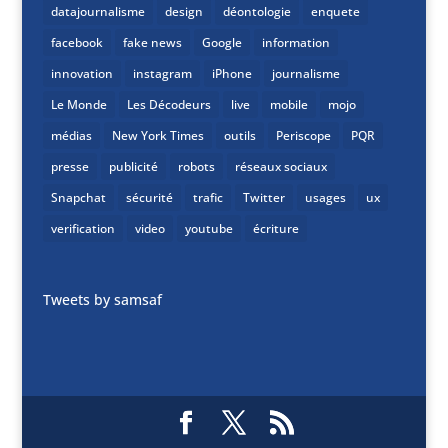
datajournalisme
design
déontologie
enquete
facebook
fake news
Google
information
innovation
instagram
iPhone
journalisme
Le Monde
Les Décodeurs
live
mobile
mojo
médias
New York Times
outils
Periscope
PQR
presse
publicité
robots
réseaux sociaux
Snapchat
sécurité
trafic
Twitter
usages
ux
verification
video
youtube
écriture
Tweets by samsaf