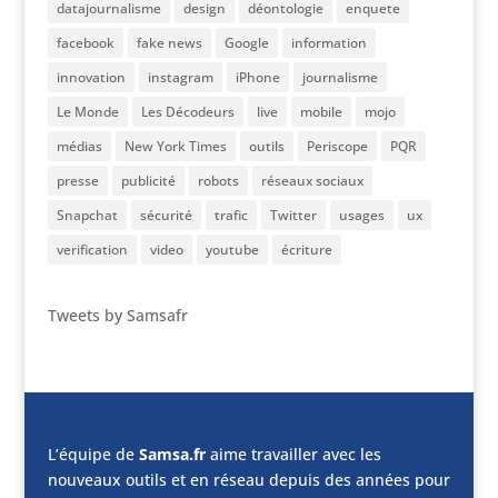
datajournalisme
design
déontologie
enquete
facebook
fake news
Google
information
innovation
instagram
iPhone
journalisme
Le Monde
Les Décodeurs
live
mobile
mojo
médias
New York Times
outils
Periscope
PQR
presse
publicité
robots
réseaux sociaux
Snapchat
sécurité
trafic
Twitter
usages
ux
verification
video
youtube
écriture
Tweets by Samsafr
L’équipe de
Samsa.fr
aime travailler avec les
nouveaux outils et en réseau depuis des années pour