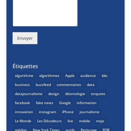
Envoyer
Étiquettes
algorithme
algorithmes
Apple
audience
bbc
business
buzzfeed
commentaires
data
datajournalisme
design
déontologie
enquete
facebook
fake news
Google
information
innovation
instagram
iPhone
journalisme
Le Monde
Les Décodeurs
live
mobile
mojo
médias
New York Times
outils
Periscope
PQR