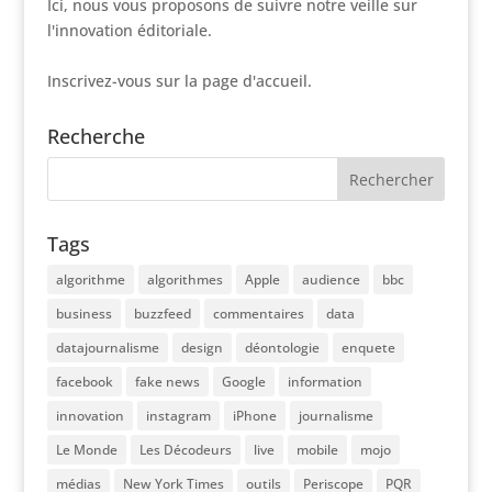
Ici, nous vous proposons de suivre notre veille sur
l'innovation éditoriale.
Inscrivez-vous sur la page d'accueil.
Recherche
Tags
algorithme
algorithmes
Apple
audience
bbc
business
buzzfeed
commentaires
data
datajournalisme
design
déontologie
enquete
facebook
fake news
Google
information
innovation
instagram
iPhone
journalisme
Le Monde
Les Décodeurs
live
mobile
mojo
médias
New York Times
outils
Periscope
PQR