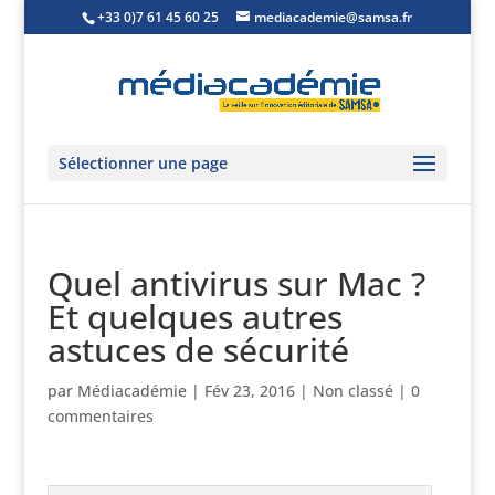
+33 0)7 61 45 60 25
mediacademie@samsa.fr
Sélectionner une page
Quel antivirus sur Mac ?
Et quelques autres
astuces de sécurité
par
Médiacadémie
|
Fév 23, 2016
|
Non classé
|
0
commentaires