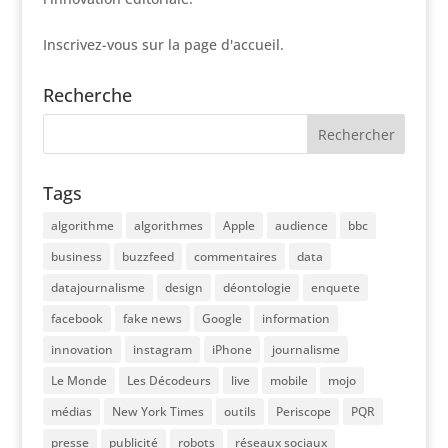
Inscrivez-vous sur la page d'accueil.
Recherche
Tags
algorithme
algorithmes
Apple
audience
bbc
business
buzzfeed
commentaires
data
datajournalisme
design
déontologie
enquete
facebook
fake news
Google
information
innovation
instagram
iPhone
journalisme
Le Monde
Les Décodeurs
live
mobile
mojo
médias
New York Times
outils
Periscope
PQR
presse
publicité
robots
réseaux sociaux