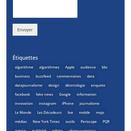
Envoyer
Étiquettes
algorithme
algorithmes
Apple
audience
bbc
business
buzzfeed
commentaires
data
datajournalisme
design
déontologie
enquete
facebook
fake news
Google
information
innovation
instagram
iPhone
journalisme
Le Monde
Les Décodeurs
live
mobile
mojo
médias
New York Times
outils
Periscope
PQR
presse
publicité
robots
réseaux sociaux