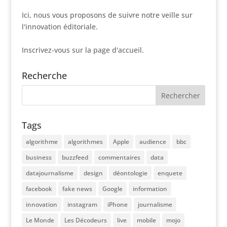
Ici, nous vous proposons de suivre notre veille sur
l'innovation éditoriale.
Inscrivez-vous sur la page d'accueil.
Recherche
Tags
algorithme
algorithmes
Apple
audience
bbc
business
buzzfeed
commentaires
data
datajournalisme
design
déontologie
enquete
facebook
fake news
Google
information
innovation
instagram
iPhone
journalisme
Le Monde
Les Décodeurs
live
mobile
mojo