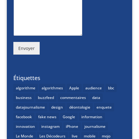
Envoyer
Étiquettes
algorithme
algorithmes
Apple
audience
bbc
business
buzzfeed
commentaires
data
datajournalisme
design
déontologie
enquete
facebook
fake news
Google
information
innovation
instagram
iPhone
journalisme
Le Monde
Les Décodeurs
live
mobile
mojo