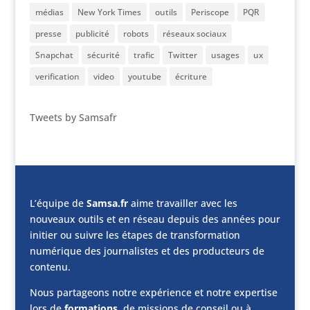
médias
New York Times
outils
Periscope
PQR
presse
publicité
robots
réseaux sociaux
Snapchat
sécurité
trafic
Twitter
usages
ux
verification
video
youtube
écriture
Tweets by Samsafr
L’équipe de
Samsa.fr
aime travailler avec les
nouveaux outils et en réseau depuis des années pour
initier ou suivre les étapes de transformation
numérique des journalistes et des producteurs de
contenu.
Nous partageons notre expérience et notre expertise
lors de
formations
, de missions de conseil ou à