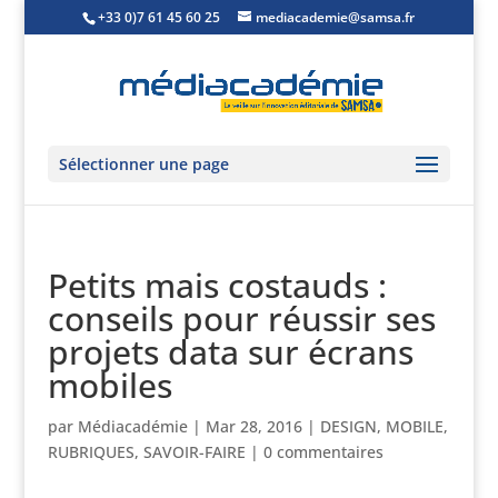
+33 0)7 61 45 60 25
mediacademie@samsa.fr
Sélectionner une page
Petits mais costauds :
conseils pour réussir ses
projets data sur écrans
mobiles
par
Médiacadémie
|
Mar 28, 2016
|
DESIGN
,
MOBILE
,
RUBRIQUES
,
SAVOIR-FAIRE
|
0 commentaires