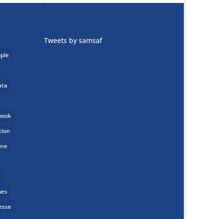
Tweets by samsaf
ple
ata
book
tion
one
mes
esse