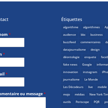
tact
Étiquettes
algorithme
algorithmes
Ap
énom
*
audience
bbc
business
buzzfeed
commentaires
d
datajournalisme
design
m
*
déontologie
enquete
face
fake news
Google
informa
innovation
instagram
iPh
ail
*
journalisme
Le Monde
Les Décodeurs
live
mobile
mentaire ou message
*
mojo
médias
New York Ti
outils
Periscope
PQR
pr