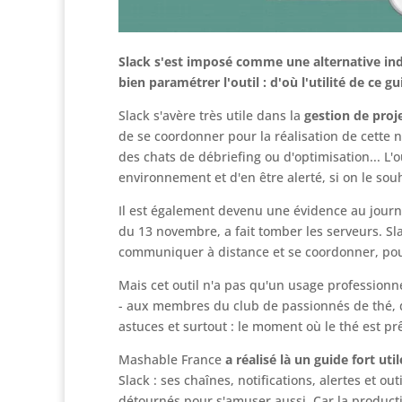
Slack s'est imposé comme une alternative indi
bien paramétrer l'outil : d'où l'utilité de ce g
Slack s'avère très utile dans la
gestion de proj
de se coordonner pour la réalisation de cette 
des chats de débriefing ou d'optimisation... L
environnement et d'en être alerté, si on le sou
Il est également devenu une évidence au jour
du 13 novembre, a fait tomber les serveurs. Sl
communiquer à distance et se coordonner, pour r
Mais cet outil n'a pas qu'un usage professionn
- aux membres du club de passionnés de thé, d
astuces et surtout : le moment où le thé est pr
Mashable France
a réalisé là un guide fort util
Slack : ses chaînes, notifications, alertes et ou
détournés pour s'amuser aussi. Car la productiv