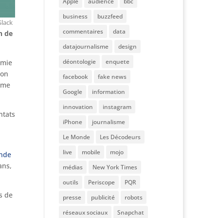
Apple
audience
bbc
business
buzzfeed
Slack
commentaires
data
n de
datajournalisme
design
déontologie
enquete
émie
ion
facebook
fake news
même
Google
information
innovation
instagram
ntats
iPhone
journalisme
Le Monde
Les Décodeurs
live
mobile
mojo
onde
ans,
médias
New York Times
outils
Periscope
PQR
s de
presse
publicité
robots
réseaux sociaux
Snapchat