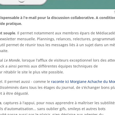
spensable à l'e-mail pour la discussion collaborative. A conditio
uide pratique.
et souple
. Il permet notamment aux membres épars de Médiacad
newsletter mensuelle. Plannings, relances, relectures, programmat
'outil permet de réunir tous les messages liés à un sujet dans un 
haite.
nal
Le Monde
, lorsque l'afflux de visiteurs exceptionnel lors des atte
ack a ainsi permis aux différentes équipes techniques de
établir le site le plus vite possible.
el. Il permet aussi - comme le
raconte ici Morgiane Achache du M
isséminés dans tous les étages du journal, de s'échanger bons pl
êt à être dégusté.
e
, captures à l'appui, pour nous apprendre à maîtriser les subtilité
tils d'automatisation... sans oublier gifs, smileys et autres bots
ité passe aussi par le plaisir, n'en déplaise aux adeptes du