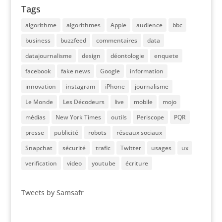
Tags
algorithme
algorithmes
Apple
audience
bbc
business
buzzfeed
commentaires
data
datajournalisme
design
déontologie
enquete
facebook
fake news
Google
information
innovation
instagram
iPhone
journalisme
Le Monde
Les Décodeurs
live
mobile
mojo
médias
New York Times
outils
Periscope
PQR
presse
publicité
robots
réseaux sociaux
Snapchat
sécurité
trafic
Twitter
usages
ux
verification
video
youtube
écriture
Tweets by Samsafr