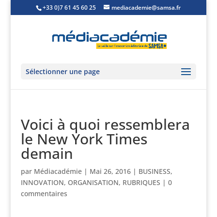
+33 0)7 61 45 60 25
mediacademie@samsa.fr
Sélectionner une page
Voici à quoi ressemblera
le New York Times
demain
par
Médiacadémie
|
Mai 26, 2016
|
BUSINESS
,
INNOVATION
,
ORGANISATION
,
RUBRIQUES
|
0
commentaires