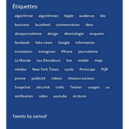
Étiquettes
algorithme
algorithmes
Apple
audience
bbc
business
buzzfeed
commentaires
data
datajournalisme
design
déontologie
enquete
facebook
fake news
Google
information
innovation
instagram
iPhone
journalisme
Le Monde
Les Décodeurs
live
mobile
mojo
médias
New York Times
outils
Periscope
PQR
presse
publicité
robots
réseaux sociaux
Snapchat
sécurité
trafic
Twitter
usages
ux
verification
video
youtube
écriture
Tweets by samsaf