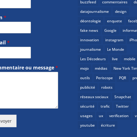
buzzfeed
commentaires
d
datajournalisme
design
m
*
déontologie
enquete
face
fake news
Google
informa
innovation
instagram
iPh
ail
*
journalisme
Le Monde
Les Décodeurs
live
mobile
mentaire ou message
*
mojo
médias
New York Ti
outils
Periscope
PQR
pr
publicité
robots
réseaux sociaux
Snapchat
sécurité
trafic
Twitter
usages
ux
verification
v
voyer
youtube
écriture