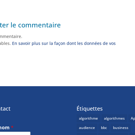
ter le commentaire
mmentaire.
rables.
En savoir plus sur la façon dont les données de vos
tact
Étiquettes
algorithme
algorithmes
Ap
énom
*
audience
bbc
business