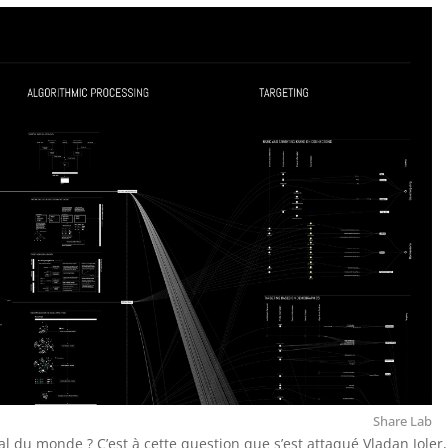
Share Lab
 du monde ? C’est à cette question que s’est attaqué Vladan Joler,