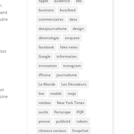
Apple
audience
bbc
n
business
buzzfeed
ment
ndre
commentaires
data
datajournalisme
design
déontologie
enquete
facebook
fake news
tous
Google
information
innovation
instagram
iPhone
journalisme
Le Monde
Les Décodeurs
un
live
mobile
mojo
sine
médias
New York Times
outils
Periscope
PQR
presse
publicité
robots
réseaux sociaux
Snapchat