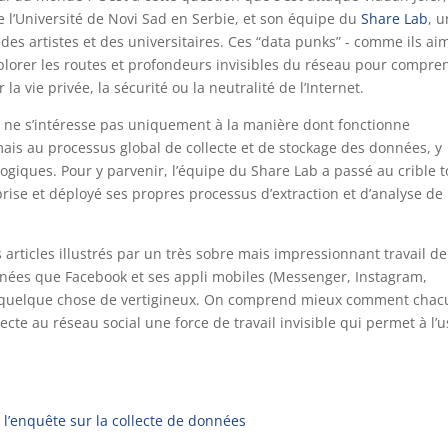
l’Université de Novi Sad en Serbie, et son équipe du
Share Lab
, u
 des artistes et des universitaires. Ces “data punks” - comme ils ai
xplorer les routes et profondeurs invisibles du réseau pour compre
 vie privée, la sécurité ou la neutralité de l’Internet.
t ne s’intéresse pas uniquement à la manière dont fonctionne
 mais au processus global de collecte et de stockage des données, y
giques. Pour y parvenir, l’équipe du Share Lab a passé au crible 
rise et déployé ses propres processus d’extraction et d’analyse de
s articles illustrés par un très sobre mais impressionnant travail de
nnées que Facebook et ses appli mobiles (Messenger, Instagram,
s a quelque chose de vertigineux. On comprend mieux comment chac
ecte au réseau social une force de travail invisible qui permet à l’u
e l’enquête sur la collecte de données