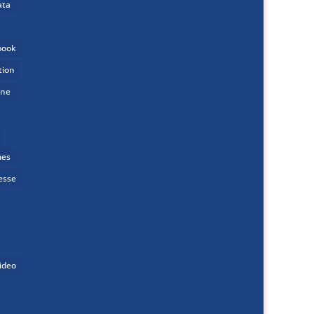
ata
book
tion
one
mes
esse
ideo