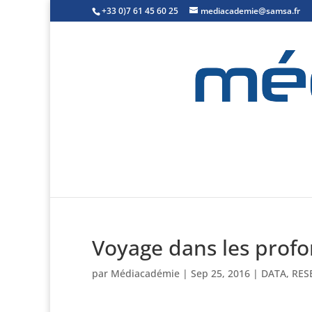
+33 0)7 61 45 60 25
mediacademie@samsa.fr
Voyage dans les prof
par
Médiacadémie
|
Sep 25, 2016
|
DATA
,
RES